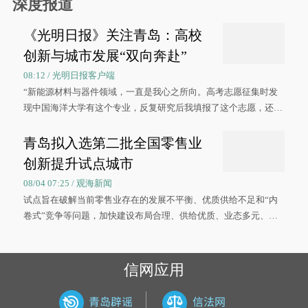
深度报道
《光明日报》关注青岛：高校
创新与城市发展“双向奔赴”
08:12 / 光明日报客户端
“新能源材料与器件领域，一直是我心之所向。高考志愿征集时发
现中国海洋大学有这个专业，反复研究后我填报了这个志愿，还真
被录取了。”今年7月，来自山西的学子郝君豪，如愿收到中国海洋
大学材料科学与工程学院材料类专业的录取通知书。
青岛拟入选第二批全国零售业
创新提升试点城市
08/04 07:25 / 观海新闻
试点旨在破解当前零售业存在的发展不平衡、优质供给不足和“内
卷式”竞争等问题，加快建设布局合理、供给优质、业态多元、智
慧便捷、竞争有序的现代零售体系。
信网应用