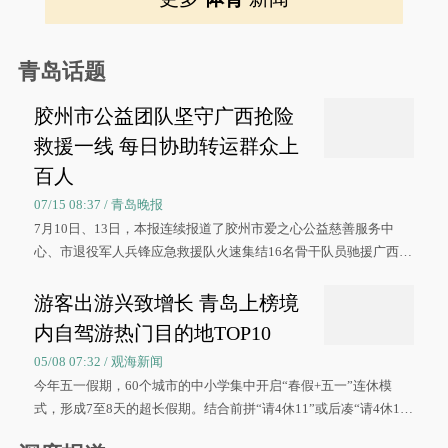
青岛话题
胶州市公益团队坚守广西抢险
救援一线 每日协助转运群众上
百人
07/15 08:37 / 青岛晚报
7月10日、13日，本报连续报道了胶州市爱之心公益慈善服务中
心、市退役军人兵锋应急救援队火速集结16名骨干队员驰援广西灾
区、奋战在抢险一线的故事，得到众多读者点赞。
游客出游兴致增长 青岛上榜境
内自驾游热门目的地TOP10
05/08 07:32 / 观海新闻
今年五一假期，60个城市的中小学集中开启“春假+五一”连休模
式，形成7至8天的超长假期。结合前拼“请4休11”或后凑“请4休1
0”的拼假方案，带动游客出游兴致增长。