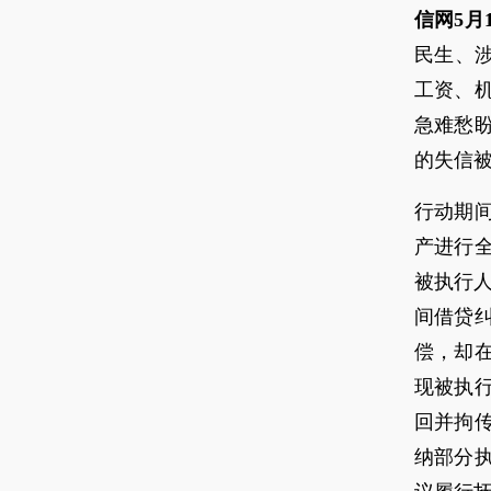
信网5月
民生、
工资、
急难愁
的失信
行动期
产进行
被执行
间借贷
偿，却
现被执
回并拘
纳部分执