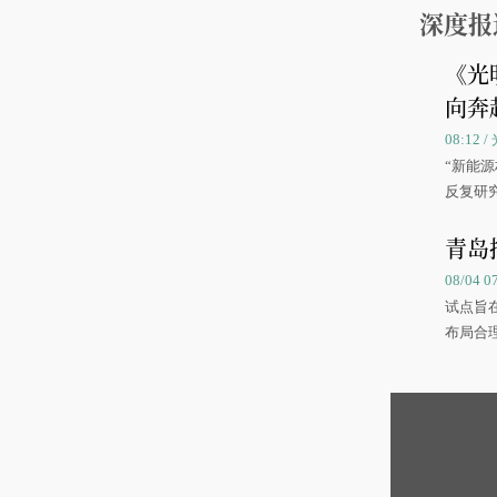
深度报
《光
向奔
08:12
“新能
反复研
中国海
青岛
08/04 
试点旨
布局合