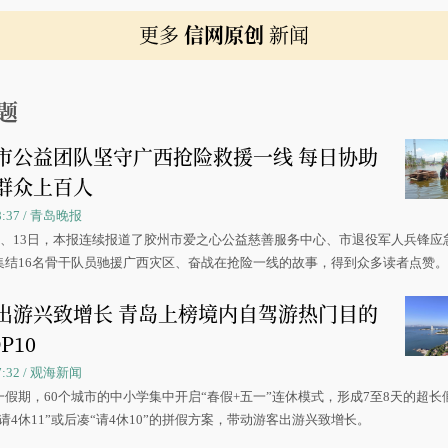
更多
信网原创
新闻
题
市公益团队坚守广西抢险救援一线 每日协助
群众上百人
08:37 / 青岛晚报
0日、13日，本报连续报道了胶州市爱之心公益慈善服务中心、市退役军人兵锋应
集结16名骨干队员驰援广西灾区、奋战在抢险一线的故事，得到众多读者点赞
出游兴致增长 青岛上榜境内自驾游热门目的
P10
07:32 / 观海新闻
一假期，60个城市的中小学集中开启“春假+五一”连休模式，形成7至8天的超长
请4休11”或后凑“请4休10”的拼假方案，带动游客出游兴致增长。