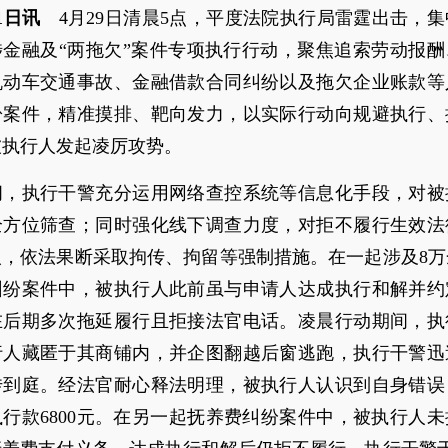
1日讯
4月29日清晨5点，平度法院执行局雷霆出击，集
涉金融及“两拖欠”案件专项执行行动，聚焦追索劳动报酬
机动车交通事故、金融借款合同纠纷以及拖欠企业账款等
盼案件，精准摸排、靶向发力，以实际行动向规避执行、
被执行人发起凌厉攻势。
间，执行干警充分运用网络查控系统等信息化手段，对被
全方位筛查；同时强化线下调查力度，对拒不履行生效法
人，依法果断采取拘传、拘留等强制措施。在一起涉及8万
纠纷案件中，被执行人此前虽与申请人达成执行和解并约
在后期多次拖延履行且拒接法官电话。凌晨行动期间，执
行人藏匿于其商铺内，并企图翻越后窗逃跑，执行干警迅
传到庭。经法官耐心释法明理，被执行人认识到自身错误
行款6800元。在另一起抚养费纠纷案件中，被执行人