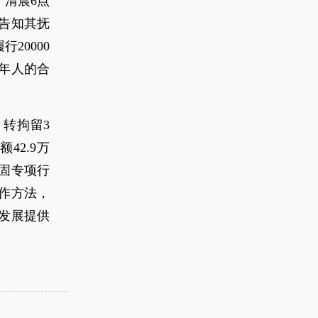
清晨6点
告知其抚
20000
年人的合
，转拘留3
42.9万
固专项行
作方法，
发展提供