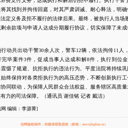
抚养费支付义务，达成执行和解后仍拒不履行。执行干警于
处将其找到并拘传回庭，对其严肃训诫、耐心释法，明确
法定义务及拒不履行的法律后果。最终，被执行人当场履行
就剩余款项与申请人达成分期履行协议，切实保障了未成
。
行动共出动干警30余人次，警车12辆，依法拘传11人
完毕案件3件，促成当事人达成和解8件，执行到位金额
力震慑了规避、抗拒执行的违法行为。平度法院将持续巩
，始终保持对各类拒执行为的高压态势，不断创新执行工
门协同联动，为保障人民群众合法权益、服务辖区高质量
有力的司法保障。（通讯员 谢佳铭 记者 戴洁）
信网 编辑：李源菁]
信网版权稿件，转载请获取授权（邮箱：news@qdxin.cn）