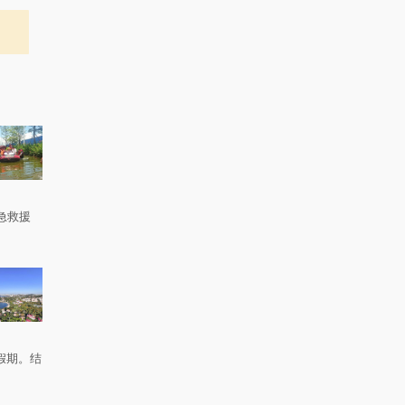
急救援
。
假期。结