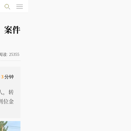
”案件
阅读:
25355
需
3
分钟
人，转
到位金