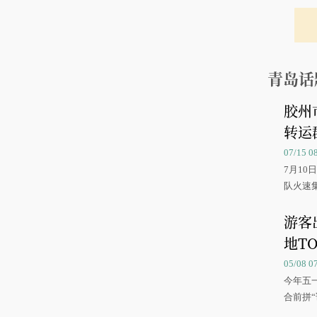
青岛话
胶州
转运
07/15 
7月1
队火速
游客
地TO
05/08 
今年五
合前拼“