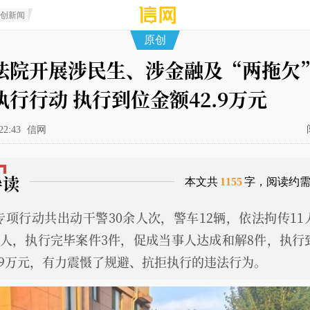
原创新闻
原创
法院开展涉民生、涉金融及“两拖欠
执行行动 执行到位金额42.9万元
22:43
信网
导读
本文共
1155
字，阅读约
专项行动共出动干警30余人次，警车12辆，依法拘传11
3人，执行完毕案件3件，促成当事人达成和解8件，执行
2.9万元，有力震慑了规避、抗拒执行的违法行为。