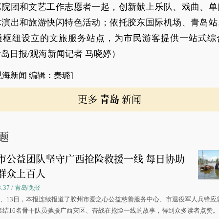
艺院团和文艺工作志愿者一起，创新献上乐队、戏曲、单
术演出和旅游快闪特色活动；依托胶东国际机场、青岛站
通枢纽设立的文旅服务站点，为市民游客提供一站式综
岛日报/观海新闻记者 马晓婷）
观海新闻 编辑：秦璐]
更多
青岛
新闻
题
市公益团队坚守广西抢险救援一线 每日协助
群众上百人
08:37 / 青岛晚报
0日、13日，本报连续报道了胶州市爱之心公益慈善服务中心、市退役军人兵锋应
集结16名骨干队员驰援广西灾区、奋战在抢险一线的故事，得到众多读者点赞