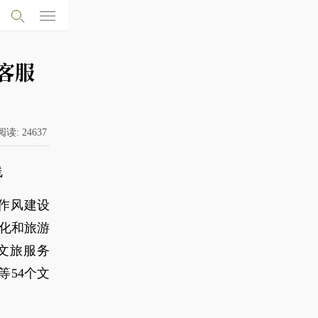
客服
阅读:
24637
线
作风建设
文化和旅游
文旅服务
54个文