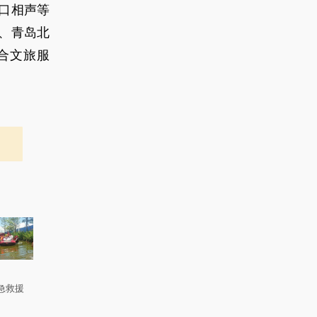
口相声等
、青岛北
合文旅服
急救援
。