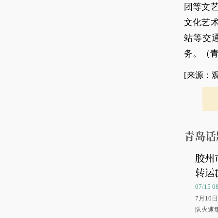
团等文
文化艺
站等交
务。（青
[来源：
青岛话
胶州
转运
07/15 
7月1
队火速