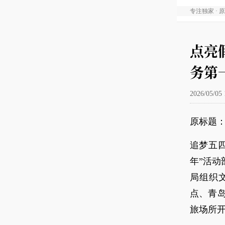
专注独家 · 
点亮
务第
2026/05/05 
原标题
追梦五
年”活动
局组织
点、青
旅场所