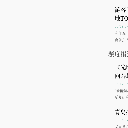
游客
地TO
05/08 
今年五
合前拼“
深度报
《光
向奔
08:12
“新能
反复研
中国海
青岛
08/04 
试点旨