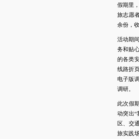
假期里，
旅志愿者
余份，收
活动期间
务和贴
的各类
线路折
电子版
调研。
此次假
动突出
区、交
旅实践