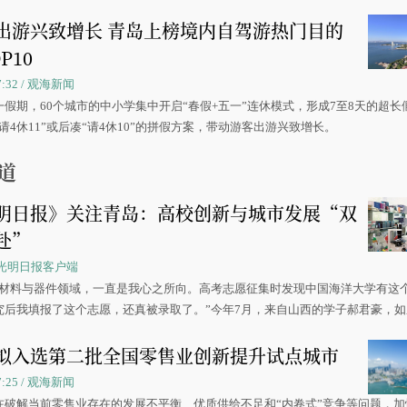
出游兴致增长 青岛上榜境内自驾游热门目的
P10
07:32 / 观海新闻
一假期，60个城市的中小学集中开启“春假+五一”连休模式，形成7至8天的超长
请4休11”或后凑“请4休10”的拼假方案，带动游客出游兴致增长。
道
明日报》关注青岛：高校创新与城市发展“双
赴”
 / 光明日报客户端
源材料与器件领域，一直是我心之所向。高考志愿征集时发现中国海洋大学有这
究后我填报了这个志愿，还真被录取了。”今年7月，来自山西的学子郝君豪，
洋大学材料科学与工程学院材料类专业的录取通知书。
拟入选第二批全国零售业创新提升试点城市
07:25 / 观海新闻
在破解当前零售业存在的发展不平衡、优质供给不足和“内卷式”竞争等问题，加