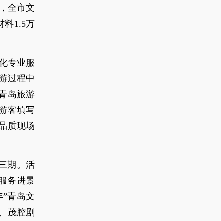
日，全市文
料1.5万
强化专业服
游过程中
青岛旅游
游客填写
品质现场
三期。活
服务进景
”青岛文
、茂腔剧