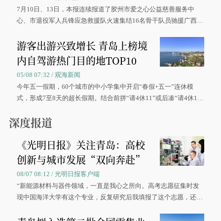
7月10日、13日，本报连续报道了胶州市爱之心公益慈善服务中
心、市退役军人兵锋应急救援队火速集结16名骨干队员驰援广西灾
区、奋战在抢险一线的故事，得到众多读者点赞。
游客出游兴致增长 青岛上榜境
内自驾游热门目的地TOP10
05/08 07:32 / 观海新闻
今年五一假期，60个城市的中小学集中开启“春假+五一”连休模
式，形成7至8天的超长假期。结合前拼“请4休11”或后凑“请4休1
0”的拼假方案，带动游客出游兴致增长。
深度报道
《光明日报》关注青岛：高校
创新与城市发展“双向奔赴”
08/07 08:12 / 光明日报客户端
“新能源材料与器件领域，一直是我心之所向。高考志愿征集时发
现中国海洋大学有这个专业，反复研究后我填报了这个志愿，还真
被录取了。”今年7月，来自山西的学子郝君豪，如愿收到中国海洋
大学材料科学与工程学院材料类专业的录取通知书。