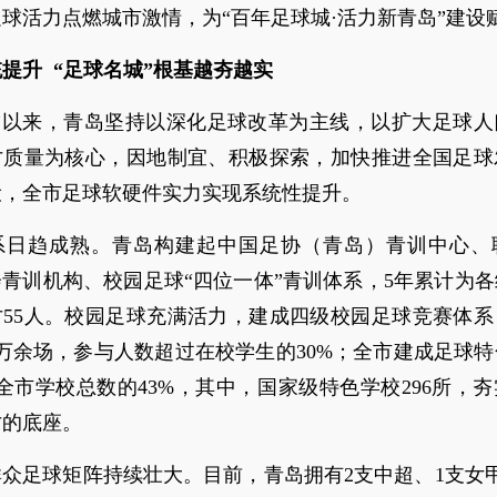
球活力点燃城市激情，为“百年足球城·活力新青岛”建设
提升 “足球名城”根基越夯越实
五”以来，青岛坚持以深化足球改革为主线，以扩大足球人
才质量为核心，因地制宜、积极探索，加快推进全国足球
设，全市足球软硬件实力实现系统性提升。
系日趋成熟。青岛构建起中国足协（青岛）青训中心、
青训机构、校园足球“四位一体”青训体系，5年累计为
才55人。校园足球充满活力，建成四级校园足球竞赛体系
万余场，参与人数超过在校学生的30%；全市建成足球特
全市学校总数的43%，其中，国家级特色学校296所，
才的底座。
众足球矩阵持续壮大。目前，青岛拥有2支中超、1支女