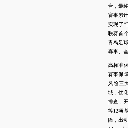
合，最终
赛事累计
实现了
联赛首
青岛足
赛事、全
高标准
赛事保
风险三
域，优
排查，
等12
障，出动