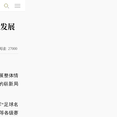
球发展
阅读:
27000
展整体情
的崭新局
挥“足球名
等各级赛