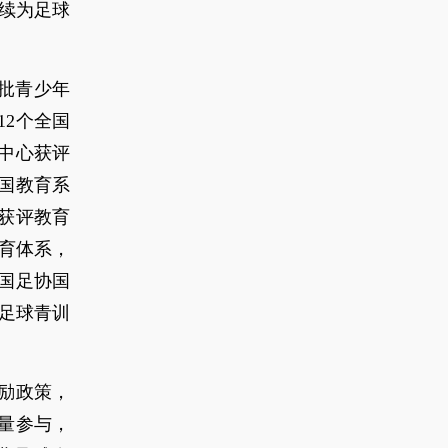
持续为足球
批青少年
2个全国
中心获评
国教育系
获评教育
育体系，
中国足协国
会足球青训
励政策，
量参与，