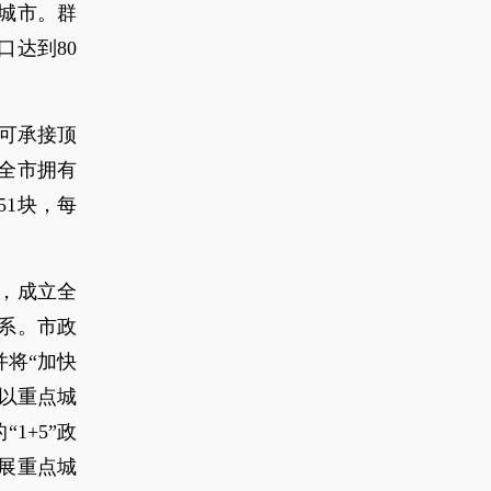
城市。群
口达到80
可承接顶
。全市拥有
51块，每
，成立全
系。市政
将“加快
以重点城
1+5”政
展重点城