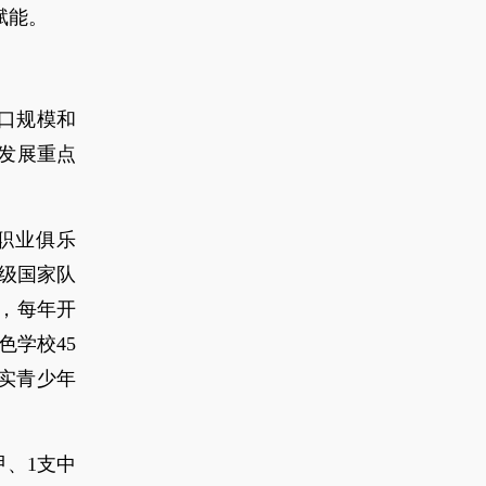
赋能。
口规模和
发展重点
职业俱乐
各级国家队
，每年开
色学校45
夯实青少年
甲、1支中