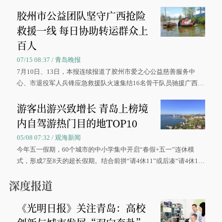
胶州市公益团队坚守广西抢险
救援一线 每日协助转运群众上
百人
07/15 08:37 / 青岛晚报
7月10日、13日，本报连续报道了胶州市爱之心公益慈善服务中
心、市退役军人兵锋应急救援队火速集结16名骨干队员驰援广西灾
区、奋战在抢险一线的故事，得到众多读者点赞。
游客出游兴致增长 青岛上榜境
内自驾游热门目的地TOP10
05/08 07:32 / 观海新闻
今年五一假期，60个城市的中小学集中开启“春假+五一”连休模
式，形成7至8天的超长假期。结合前拼“请4休11”或后凑“请4休1
0”的拼假方案，带动游客出游兴致增长。
深度报道
《光明日报》关注青岛：高校