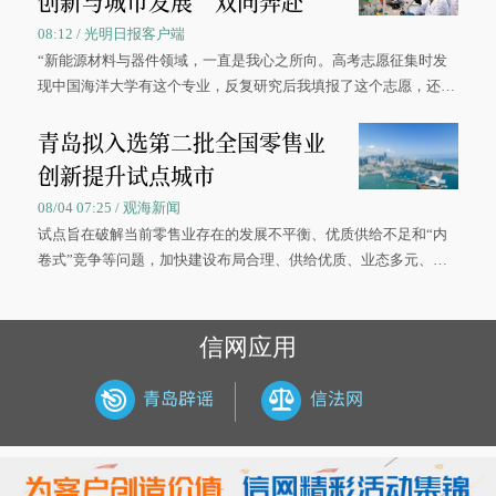
创新与城市发展“双向奔赴”
08:12 / 光明日报客户端
“新能源材料与器件领域，一直是我心之所向。高考志愿征集时发
现中国海洋大学有这个专业，反复研究后我填报了这个志愿，还真
被录取了。”今年7月，来自山西的学子郝君豪，如愿收到中国海洋
青岛拟入选第二批全国零售业
大学材料科学与工程学院材料类专业的录取通知书。
创新提升试点城市
08/04 07:25 / 观海新闻
试点旨在破解当前零售业存在的发展不平衡、优质供给不足和“内
卷式”竞争等问题，加快建设布局合理、供给优质、业态多元、智
慧便捷、竞争有序的现代零售体系。
信网应用