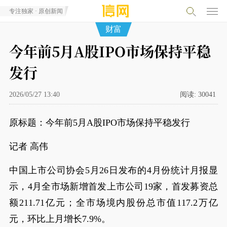
专注独家 · 原创新闻
财富
今年前5月A股IPO市场保持平稳
发行
2026/05/27 13:40
阅读:
30041
原标题：今年前5月A股IPO市场保持平稳发行
记者 高伟
中国上市公司协会5月26日发布的4月份统计月报显
示，4月全市场新增首发上市公司19家，首发募资总
额211.71亿元；全市场境内股份总市值117.2万亿
元，环比上月增长7.9%。