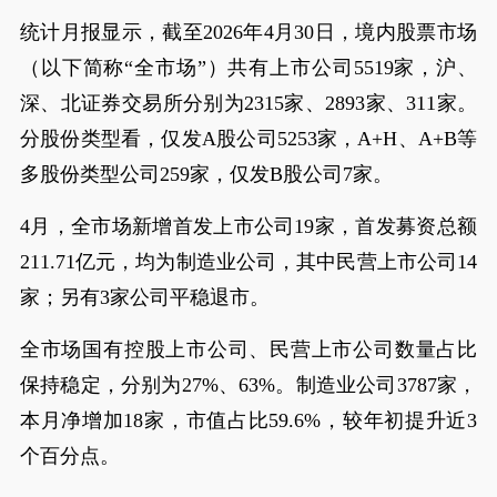
统计月报显示，截至2026年4月30日，境内股票市场
（以下简称“全市场”）共有上市公司5519家，沪、
深、北证券交易所分别为2315家、2893家、311家。
分股份类型看，仅发A股公司5253家，A+H、A+B等
多股份类型公司259家，仅发B股公司7家。
4月，全市场新增首发上市公司19家，首发募资总额
211.71亿元，均为制造业公司，其中民营上市公司14
家；另有3家公司平稳退市。
全市场国有控股上市公司、民营上市公司数量占比
保持稳定，分别为27%、63%。制造业公司3787家，
本月净增加18家，市值占比59.6%，较年初提升近3
个百分点。