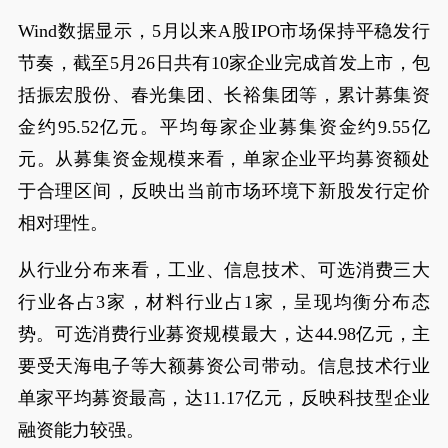
Wind数据显示，5月以来A股IPO市场保持平稳发行
节奏，截至5月26日共有10家企业完成首发上市，包
括振宏股份、春光集团、长裕集团等，累计募集资
金约95.52亿元。平均每家企业募集资金约9.55亿
元。从募集资金规模来看，单家企业平均募资额处
于合理区间，反映出当前市场环境下新股发行定价
相对理性。
从行业分布来看，工业、信息技术、可选消费三大
行业各占3家，材料行业占1家，呈现均衡分布态
势。可选消费行业募资规模最大，达44.98亿元，主
要受天海电子等大额募资公司带动。信息技术行业
单家平均募资最高，达11.17亿元，反映科技型企业
融资能力较强。