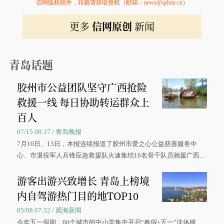
信网版权稿件，转载请获取授权（邮箱：news@qdxin.cn）
更多
信网原创
新闻
青岛话题
胶州市公益团队坚守广西抢险
救援一线 每日协助转运群众上
百人
07/15 08:37 / 青岛晚报
7月10日、13日，本报连续报道了胶州市爱之心公益慈善服务中
心、市退役军人兵锋应急救援队火速集结16名骨干队员驰援广西灾
区、奋战在抢险一线的故事，得到众多读者点赞。
游客出游兴致增长 青岛上榜境
内自驾游热门目的地TOP10
05/08 07:32 / 观海新闻
今年五一假期，60个城市的中小学集中开启“春假+五一”连休模