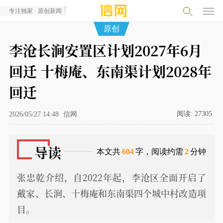
专注独家 · 原创新闻
原创
李沧长涧安置区计划2027年6月
回迁 十梅庵、东南渠计划2028年
回迁
阅读:
27305
2026/05/27 14:48
信网
导读
本文共
604
字，阅读约需
2
分钟
张忠乾介绍，自2022年起，李沧区全面开启了
戴家、长涧、十梅庵和东南渠四个城中村改造项
目。