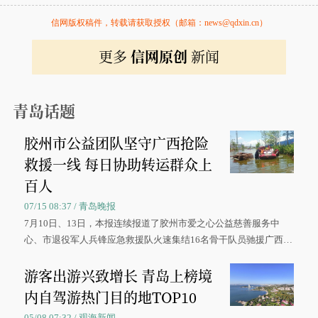
信网版权稿件，转载请获取授权（邮箱：news@qdxin.cn）
更多
信网原创
新闻
青岛话题
胶州市公益团队坚守广西抢险
救援一线 每日协助转运群众上
百人
07/15 08:37 / 青岛晚报
7月10日、13日，本报连续报道了胶州市爱之心公益慈善服务中
心、市退役军人兵锋应急救援队火速集结16名骨干队员驰援广西灾
区、奋战在抢险一线的故事，得到众多读者点赞。
游客出游兴致增长 青岛上榜境
内自驾游热门目的地TOP10
05/08 07:32 / 观海新闻