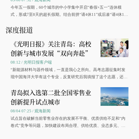
今年五一假期，60个城市的中小学集中开启“春假+五一”连休模
式，形成7至8天的超长假期。结合前拼“请4休11”或后凑“请4休1
0”的拼假方案，带动游客出游兴致增长。
深度报道
《光明日报》关注青岛：高校
创新与城市发展“双向奔赴”
08:12 / 光明日报客户端
“新能源材料与器件领域，一直是我心之所向。高考志愿征集时发
现中国海洋大学有这个专业，反复研究后我填报了这个志愿，还真
被录取了。”今年7月，来自山西的学子郝君豪，如愿收到中国海洋
青岛拟入选第二批全国零售业
大学材料科学与工程学院材料类专业的录取通知书。
创新提升试点城市
08/04 07:25 / 观海新闻
试点旨在破解当前零售业存在的发展不平衡、优质供给不足和“内
卷式”竞争等问题，加快建设布局合理、供给优质、业态多元、智
慧便捷、竞争有序的现代零售体系。