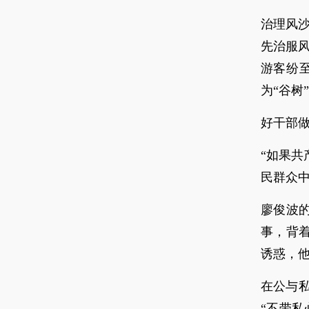
治理风
先治服风
游客纷至
为“谷树
好干部
“如果
民群众
廖俊波
事，背
诱惑，他
在公与
“不带