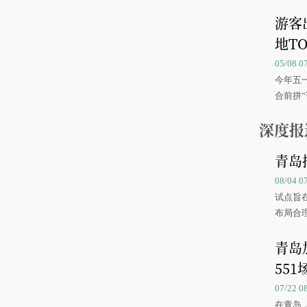
游客
地TO
05/08 
今年五
合前拼“
深度报
青岛
08/04 
试点旨
布局合
青岛
551
07/22 
在青岛