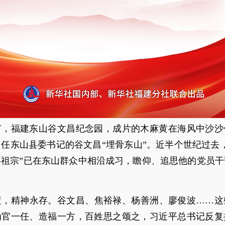
节，福建东山谷文昌纪念园，成片的木麻黄在海风中沙沙作
任东山县委书记的谷文昌“埋骨东山”。近半个世纪过去
拜祖宗”已在东山群众中相沿成习，瞻仰、追思他的党员干
逝，精神永存。谷文昌、焦裕禄、杨善洲、廖俊波……这
为官一任、造福一方，百姓思之颂之，习近平总书记反复