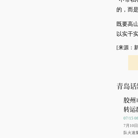
的，而是
既要高
以实干
[来源：
青岛话
胶州
转运
07/15 
7月1
队火速