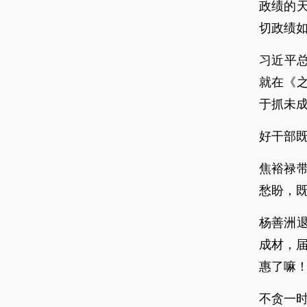
政绩的
切政绩
习近平总
就在《之
于抓未成
好干部既
焦裕禄
愁盼，
杨善洲
成材，届
惠了嘛！
不贪一时