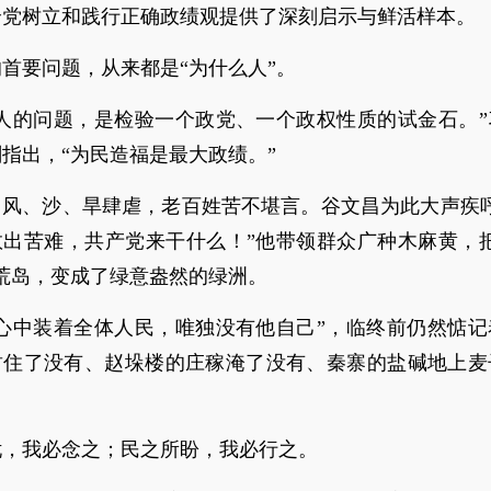
全党树立和践行正确政绩观提供了深刻启示与鲜活样本。
首要问题，从来都是“为什么人”。
么人的问题，是检验一个政党、一个政权性质的试金石。”
指出，“为民造福是最大政绩。”
曾风、沙、旱肆虐，老百姓苦不堪言。谷文昌为此大声疾呼
救出苦难，共产党来干什么！”他带领群众广种木麻黄，把
荒岛，变成了绿意盎然的绿洲。
“心中装着全体人民，唯独没有他自己”，临终前仍然惦记
封住了没有、赵垛楼的庄稼淹了没有、秦寨的盐碱地上麦
忧，我必念之；民之所盼，我必行之。