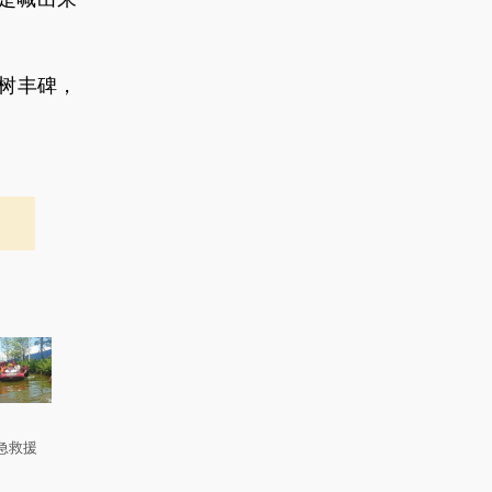
树丰碑，
急救援
。