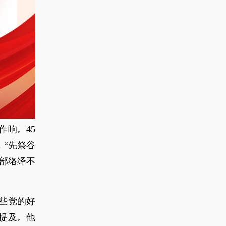
响。45
，“先祭谷
部络绎不
些党的好
提及。他