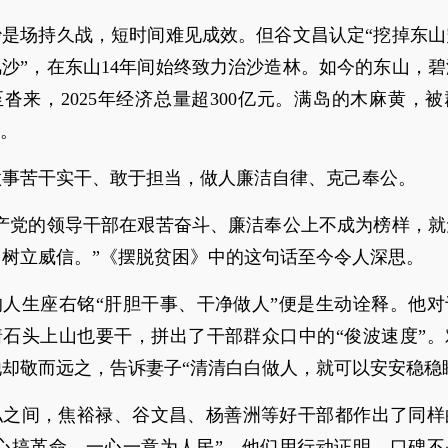
沙是场持久战，短时间难见成效。但谷文昌认定“挖掉东山
沙”，在东山14年间始终致力治沙造林。如今的东山，
沓来，2025年经济总量超300亿元。满岛的木麻黄，
”。
做事苦干实干、敢于担当，做人廉洁自律、克己奉公。
共产党的领导干部在艰苦奋斗、廉洁奉公上不成为榜样，就
中树立威信。”《摆脱贫困》中的这句话至今令人深思。
的人生座右铭“肝胆干事、干净做人”便是生动诠释。他对
着石头上山也要干，拼出了干部群众口中的“俊波速度”。
却敬而远之，告诉妻子“清清白白做人，就可以安安稳稳
私之间，焦裕禄、谷文昌、杨善洲等好干部都作出了同样
私心搞革命，一心一意为人民”，他们用行动证明，口碑不