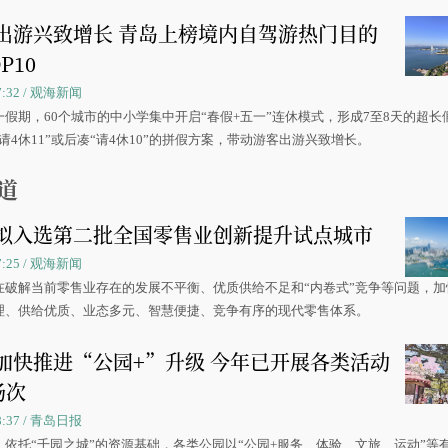
出游兴致增长 青岛上榜境内自驾游热门目的
P10
07:32 / 观海新闻
一假期，60个城市的中小学集中开启“春假+五一”连休模式，形成7至8天的超长
请4休11”或后凑“请4休10”的拼假方案，带动游客出游兴致增长。
道
拟入选第二批全国零售业创新提升试点城市
07:25 / 观海新闻
在破解当前零售业存在的发展不平衡、优质供给不足和“内卷式”竞争等问题，加
理、供给优质、业态多元、智慧便捷、竞争有序的现代零售体系。
加快推进“公园+”升级 今年已开展各类活动
场次
08:37 / 青岛日报
，依托“千园之城”的资源基础，各类公园以“公园+服务、体验、文旅、运动”等