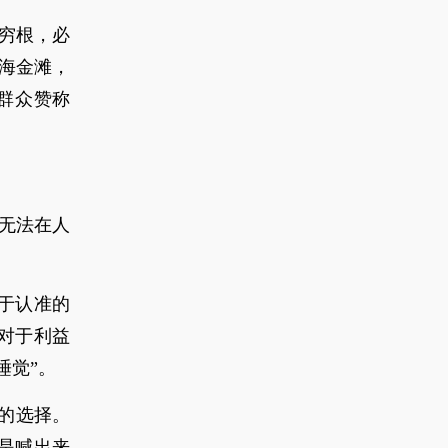
穷根，必
碧海金滩，
被群众赞称
无法在人
于认准的
对于利益
睡觉”。
的选择。
是喊出来