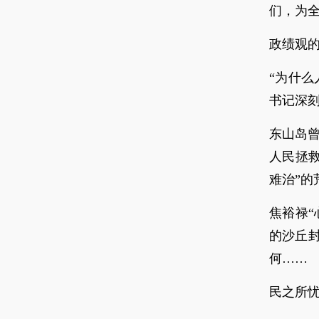
们，为
政绩观的
“为什
书记深刻
东山岛
人民拯
难治”的
焦裕禄
的沙丘
何……
民之所