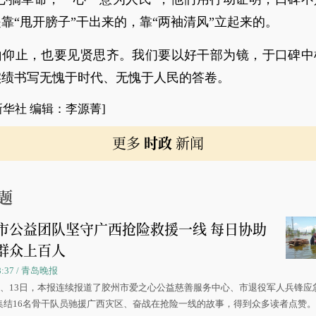
靠“甩开膀子”干出来的，靠“两袖清风”立起来的。
山仰止，也要见贤思齐。我们要以好干部为镜，于口碑中
实绩书写无愧于时代、无愧于人民的答卷。
新华社 编辑：李源菁]
更多
时政
新闻
题
市公益团队坚守广西抢险救援一线 每日协助
群众上百人
08:37 / 青岛晚报
0日、13日，本报连续报道了胶州市爱之心公益慈善服务中心、市退役军人兵锋应
集结16名骨干队员驰援广西灾区、奋战在抢险一线的故事，得到众多读者点赞