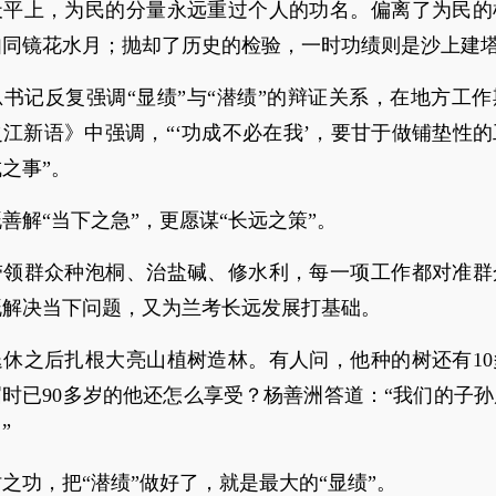
天平上，为民的分量永远重过个人的功名。偏离了为民的
如同镜花水月；抛却了历史的检验，一时功绩则是沙上建
书记反复强调“显绩”与“潜绩”的辩证关系，在地方工
江新语》中强调，“‘功成不必在我’，要甘于做铺垫性
之事”。
善解“当下之急”，更愿谋“长远之策”。
带领群众种泡桐、治盐碱、修水利，每一项工作都对准群
既解决当下问题，又为兰考长远发展打基础。
退休之后扎根大亮山植树造林。有人问，他种的树还有10
时已90多岁的他还怎么享受？杨善洲答道：“我们的子
”
之功，把“潜绩”做好了，就是最大的“显绩”。