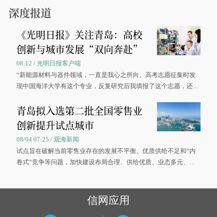
深度报道
《光明日报》关注青岛：高校
创新与城市发展“双向奔赴”
08:12 / 光明日报客户端
“新能源材料与器件领域，一直是我心之所向。高考志愿征集时发
现中国海洋大学有这个专业，反复研究后我填报了这个志愿，还真
被录取了。”今年7月，来自山西的学子郝君豪，如愿收到中国海洋
青岛拟入选第二批全国零售业
大学材料科学与工程学院材料类专业的录取通知书。
创新提升试点城市
08/04 07:25 / 观海新闻
试点旨在破解当前零售业存在的发展不平衡、优质供给不足和“内
卷式”竞争等问题，加快建设布局合理、供给优质、业态多元、智
慧便捷、竞争有序的现代零售体系。
信网应用