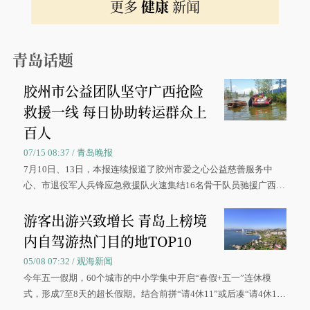
更多
健康
新闻
青岛话题
胶州市公益团队坚守广西抢险
救援一线 每日协助转运群众上
百人
07/15 08:37 / 青岛晚报
7月10日、13日，本报连续报道了胶州市爱之心公益慈善服务中
心、市退役军人兵锋应急救援队火速集结16名骨干队员驰援广西灾
区、奋战在抢险一线的故事，得到众多读者点赞。
游客出游兴致增长 青岛上榜境
内自驾游热门目的地TOP10
05/08 07:32 / 观海新闻
今年五一假期，60个城市的中小学集中开启“春假+五一”连休模
式，形成7至8天的超长假期。结合前拼“请4休11”或后凑“请4休1
0”的拼假方案，带动游客出游兴致增长。