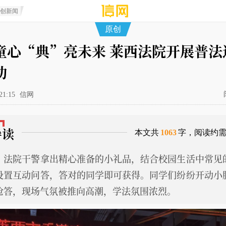
原创新闻
原创
童心“典”亮未来 莱西法院开展普法
动
21:15
信网
导读
本文共
1063
字，阅读约
，法院干警拿出精心准备的小礼品，结合校园生活中常见
设置互动问答，答对的同学即可获得。同学们纷纷开动小
抢答，现场气氛被推向高潮，学法氛围浓烈。