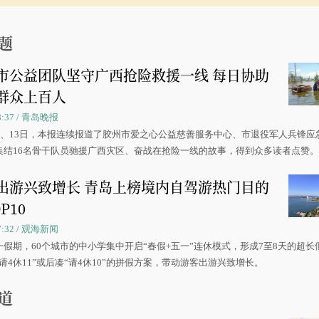
题
市公益团队坚守广西抢险救援一线 每日协助
群众上百人
08:37 / 青岛晚报
0日、13日，本报连续报道了胶州市爱之心公益慈善服务中心、市退役军人兵锋应
集结16名骨干队员驰援广西灾区、奋战在抢险一线的故事，得到众多读者点赞
出游兴致增长 青岛上榜境内自驾游热门目的
P10
07:32 / 观海新闻
一假期，60个城市的中小学集中开启“春假+五一”连休模式，形成7至8天的超长
请4休11”或后凑“请4休10”的拼假方案，带动游客出游兴致增长。
道