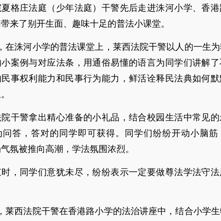
院夏格庄法庭（少年法庭）干警先后走进洙河小学、香港
们带来了别开生面、趣味十足的普法小课堂。
日，在洙河小学的普法课堂上，莱西法院干警以人的一生
的小案例与对应法条，用通俗易懂的语言为同学们讲解了
的民事权利能力和民事行为能力，鲜活诠释民法典如何默
生。
法院干警拿出精心准备的小礼品，结合校园生活中常见的
动问答，答对的同学即可获得。同学们纷纷开动小脑筋
场气氛被推向高潮，学法氛围浓烈。
束时，同学们意犹未尽，纷纷表示一定要做尊法学法守法
日，莱西法院干警在香港路小学的法治讲座中，结合小学