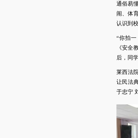
通俗易
闹、体
认识到
“你拍
《安全
后，同
莱西法
让民法
于忠宁 