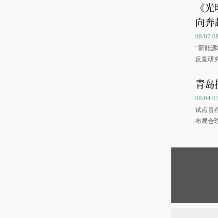
《光
向奔
08/07
“新能
反复研
中国海
青岛
08/04 
试点旨
布局合