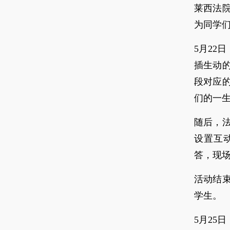
莱西法
为同学
5月22
插生动
段对应
们的一
随后，
设置互
答，现
活动结
学生。
5月25