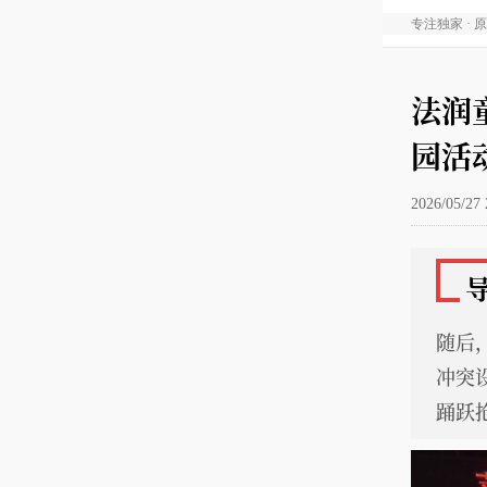
专注独家 · 
法润
园活
2026/05/27 
随后
冲突
踊跃