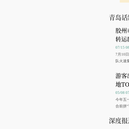
青岛话
胶州
转运
07/15 
7月1
队火速
游客
地TO
05/08 
今年五
合前拼“
深度报