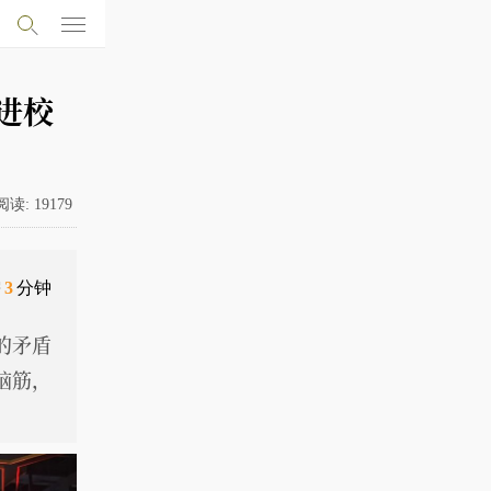
进校
阅读:
19179
需
3
分钟
的矛盾
脑筋，