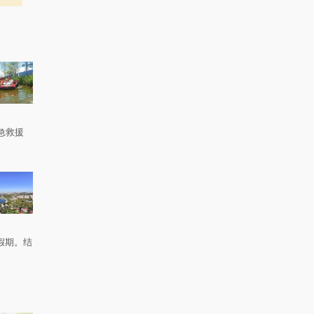
急救援
。
假期。结