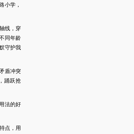
路小学，
为轴线，穿
不同年龄
默守护我
矛盾冲突
，踊跃抢
用法的好
生特点，用