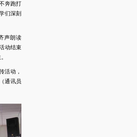
不奔跑打
学们深刻
齐声朗读
活动结束
生。
传活动，
（通讯员