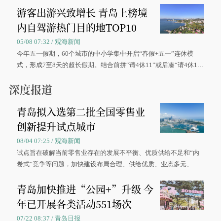
游客出游兴致增长 青岛上榜境
内自驾游热门目的地TOP10
05/08 07:32 / 观海新闻
今年五一假期，60个城市的中小学集中开启“春假+五一”连休模
式，形成7至8天的超长假期。结合前拼“请4休11”或后凑“请4休1
0”的拼假方案，带动游客出游兴致增长。
深度报道
青岛拟入选第二批全国零售业
创新提升试点城市
08/04 07:25 / 观海新闻
试点旨在破解当前零售业存在的发展不平衡、优质供给不足和“内
卷式”竞争等问题，加快建设布局合理、供给优质、业态多元、智
慧便捷、竞争有序的现代零售体系。
青岛加快推进“公园+”升级 今
年已开展各类活动551场次
07/22 08:37 / 青岛日报