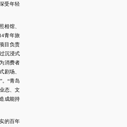
，深受年轻
自拍照相馆、
14青年旅
”项目负责
过沉浸式
为消费者
式剧场、
”。“青岛
、业态、文
造成能持
其实的百年