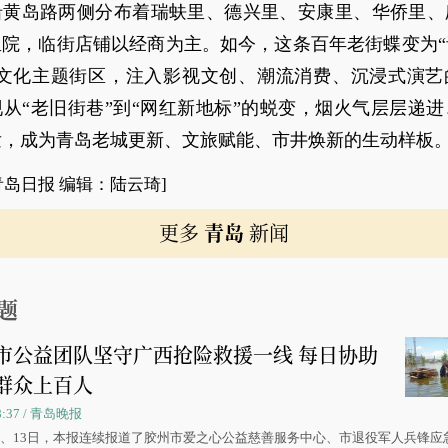
沿黄岛路两侧分布着瑞蚨里、德兴里、安康里、华侨里、
里院，临街店铺以经商为主。如今，这条百年老街蝶变为“
视文化主题街区，注入影视文创、潮流消费、沉浸式演艺
从“老旧街巷”到“网红新地标”的蜕变，烟火气层层递
发，成为青岛老城更新、文旅赋能、市井焕新的生动样板
青岛日报 编辑：陆云琦]
更多
青岛
新闻
题
市公益团队坚守广西抢险救援一线 每日协助
群众上百人
08:37 / 青岛晚报
0日、13日，本报连续报道了胶州市爱之心公益慈善服务中心、市退役军人兵锋应