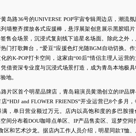
黄岛路36号的UNIVERSE POP宇宙专辑周边店，潮流
陈列墙整齐摆放各式应援棒，悬浮展架创意展示黑胶唱片
豆”签售会场景，沉浸式复刻线下追星名场面。除此之外，
热门打歌舞台，“爱豆”应援色灯光随BGM自动切换。
化的K-POP打卡空间，这家由“00后”情侣主理人运营
，凭借资深专业度与沉浸式场景打造，成为青岛本地极具
体验地。
岛路片区首个明星品牌店，青岛籍演员黄渤创立的IP品牌
“HDJ and FLOWER FRIENDS”开业运营已8个多
爆满，单日营业额过万元。店内以高饱和度的多巴胺撞
空间分布着DOU咖啡点单区、IP产品售卖区、逗梦空间
堂食区和艺术沙龙。据店内工作人员介绍，明星同款T恤、