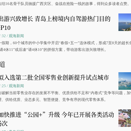
集结16名骨干队员驰援广西灾区、奋战在抢险一线的故事，得到众多读者点赞
出游兴致增长 青岛上榜境内自驾游热门目的
P10
07:32 / 观海新闻
一假期，60个城市的中小学集中开启“春假+五一”连休模式，形成7至8天的超长
请4休11”或后凑“请4休10”的拼假方案，带动游客出游兴致增长。
道
拟入选第二批全国零售业创新提升试点城市
07:25 / 观海新闻
在破解当前零售业存在的发展不平衡、优质供给不足和“内卷式”竞争等问题，加
理、供给优质、业态多元、智慧便捷、竞争有序的现代零售体系。
加快推进“公园+”升级 今年已开展各类活动
场次