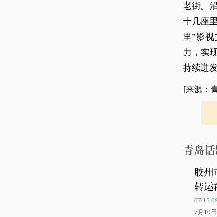
老街。
十几座
里”影
力，实现
持续迸
[来源：
青岛话
胶州
转运
07/15 
7月1