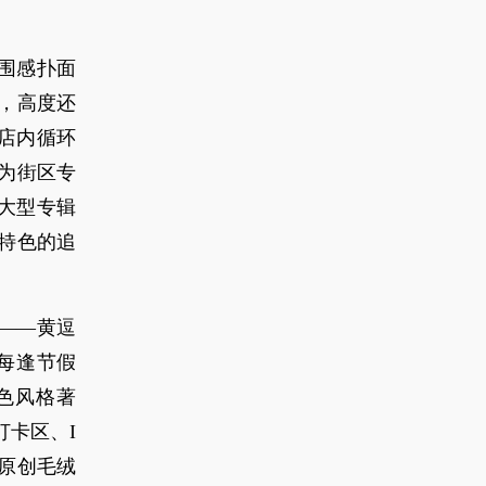
氛围感扑面
，高度还
店内循环
作为街区专
的大型专辑
特色的追
——黄逗
月，每逢节假
色风格著
打卡区、I
原创毛绒