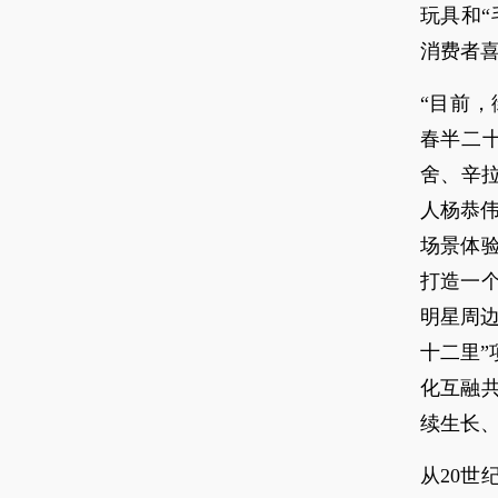
玩具和“
消费者
“目前，街
春半二十
舍、辛拉
人杨恭
场景体
打造一
明星周边
十二里”
化互融
续生长、
从20世