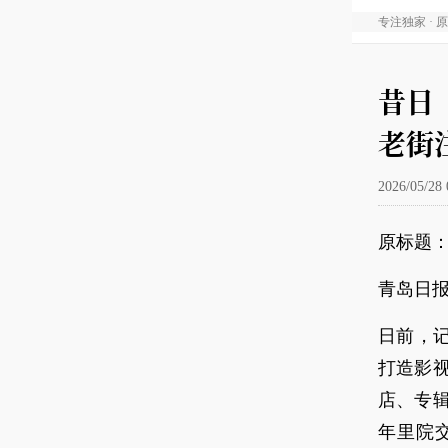
专注独家 · 
昔日
老街
2026/05/28 
原标题：
青岛日报
日前，记
打造影
店、专
年里院