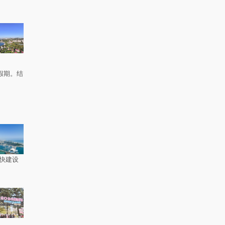
。
假期。结
快建设