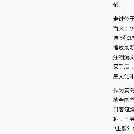
郁。
走进位于
而来：
原“爱
播放最新
注潮流文
买手店
星文化
作为黄
菌全国首店
日客流
称，三层
P主题