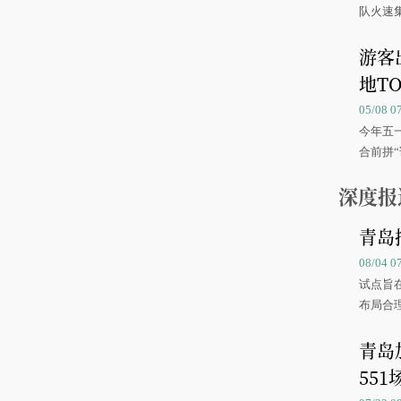
队火速
游客
地TO
05/08 
今年五
合前拼“
深度报
青岛
08/04 
试点旨
布局合
青岛
551