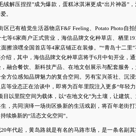
毛绒解压捏捏”成为爆款，蛋糕冰淇淋更成“出片神器”
喜爱。
区已有植觉生活器物店F&F Feeling、Potato Photo
七等6家商户正式营业，海信品牌文化种草店、栖里19
面擦浪嘿全国首店等4家店铺正在装修。”“青岛十二里
伟介绍，其中，海信品牌文化种草店将于6月中旬开业，通
验，融合餐饮、新科技产品、在地文创展示与配套服务，
个全方位感知品牌魅力的复合空间。另有宝兴茶社、沉浸
店等业态正在洽谈中，即将为百年里院注入更多“年轻力
项目以里院空间为载体，以“在地文化”为土壤，让建筑
共生，共同演绎一场街区焕新的生活戏剧，将百年老街打
持续焕新的“活态文化空间”。
纪20年代起，黄岛路就是有名的马路市场，是一条名副