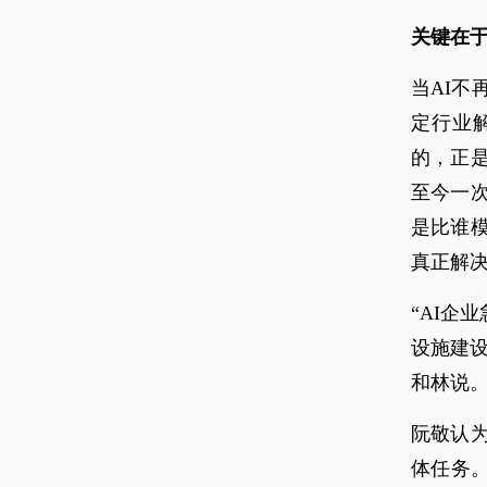
关键在
当AI
定行业
的，正是
至今一
是比谁
真正解决
“AI企
设施建设
和林说
阮敬认
体任务。