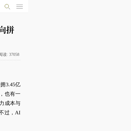
向拼
阅读:
37058
3.45亿
，也有一
力成本与
过，AI