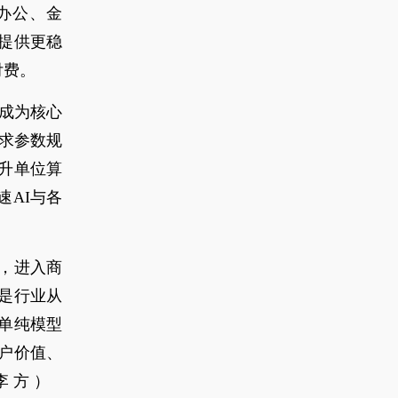
办公、金
提供更稳
付费。
级成为核心
追求参数规
升单位算
AI与各
，进入商
是行业从
单纯模型
户价值、
 方 ）