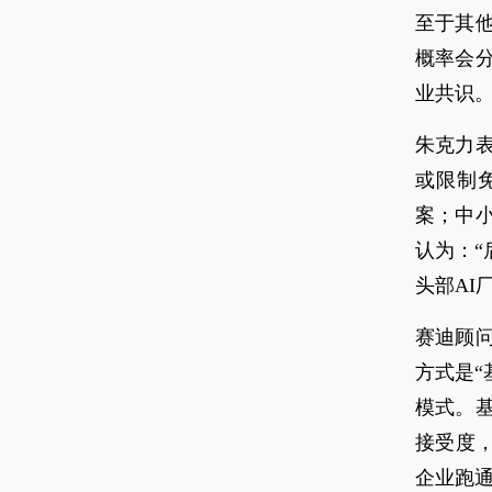
至于其他
概率会
业共识
朱克力表
或限制
案；中
认为：“
头部AI
赛迪顾
方式是“
模式。
接受度
企业跑