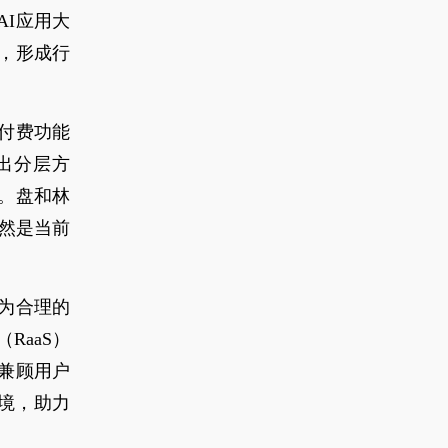
AI应用大
，形成行
试付费功能
出分层方
。盘和林
依然是当前
为合理的
RaaS）
兼顾用户
境，助力