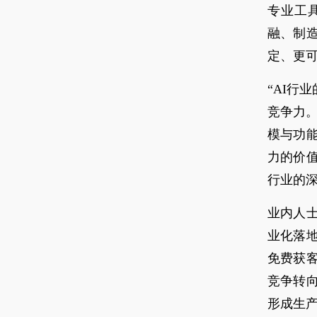
专业工
融、制
定、更
“AI行
竞争力。
模与功
力的价
行业的
业内人
业化落
免费获
竞争转
形成生产