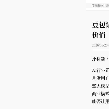
专注独家 · 
豆包
价值
2026/05/28 
原标题
AI行业
月活用
些大模
商业模
能否让用