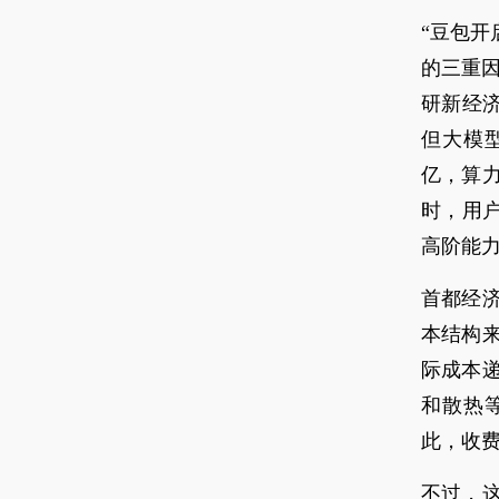
“豆包
的三重因
研新经
但大模型
亿，算
时，用
高阶能
首都经
本结构
际成本
和散热
此，收
不过，这