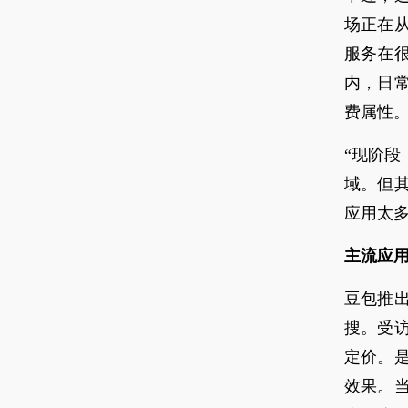
场正在
服务在
内，日
费属性
“现阶段
域。但
应用太
主流应
豆包推
搜。受
定价。
效果。