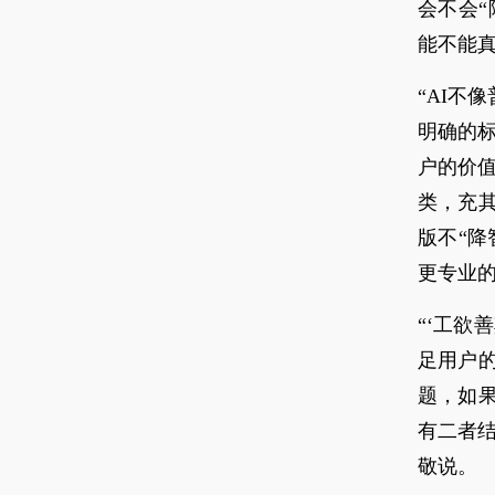
会不会“
能不能
“AI不
明确的标
户的价值
类，充
版不“
更专业
“‘工欲
足用户
题，如
有二者结
敬说。