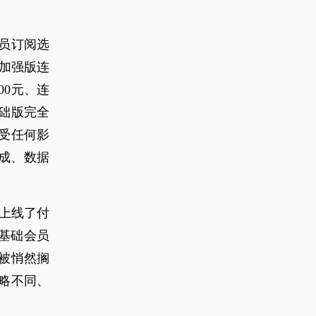
会员订阅选
；加强版连
00元、连
基础版完全
受任何影
成、数据
月上线了付
x基础会员
进被悄然搁
略不同、