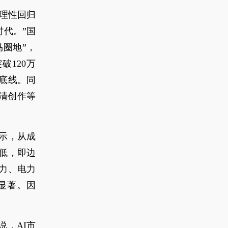
理性回归
时代。”国
圈地”，
破120万
底线。同
清创作等
示，从成
低，即边
力、电力
显著。因
说，AI市