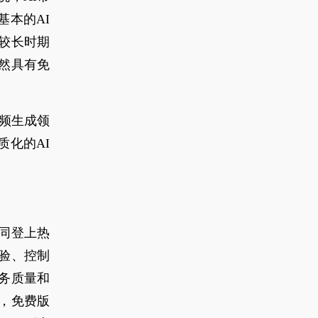
本的AI
较长时期
然具有免
视频生成领
化的AI
同登上热
验、控制
务质量和
，免费版