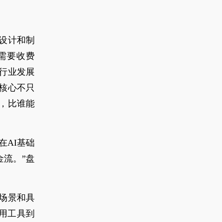
设计和制
需要收费
I行业发展
核心不只
，比谁能
在AI基础
金流。”盘
场景和具
通用工具到