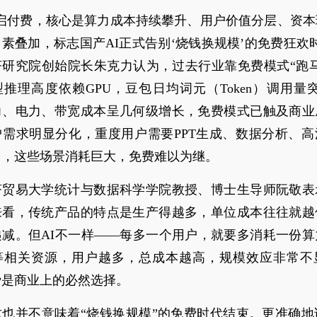
开启付费，核心是算力成本持续攀升、用户价值分层、资本
素叠加，标志国产AI正式告别‘烧钱换规模’的免费狂欢
济研究院创始院长朱克力认为，过去行业靠免费模式“跑马
推理高度依赖GPU，豆包日均词元（Token）调用量突
力、电力、带宽成本呈几何级增长，免费模式已触及商业
户需求明显分化，重度用户需要PPT生成、数据分析、高
力，这些场景消耗巨大，免费难以为继。
济贸易大学统计与数据科学学院教授、博士生导师阮敬表
来看，传统产品的特点是生产得越多，单位成本往往就越
递减。但AI不一样——每多一个用户，就要多消耗一份算
等相关资源，用户越多，总成本越高，规模效应非常不
费是商业上的必然选择。
也并不意味着“烧钱换规模”的免费时代结束。更准确地