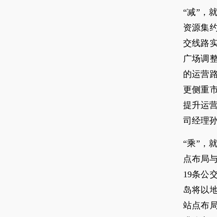
“减”
资源集
交线路实
广场调
的运营路
更侧重
提升运
司经理
“乘”
点布局与
19条公
岛将以
站点布