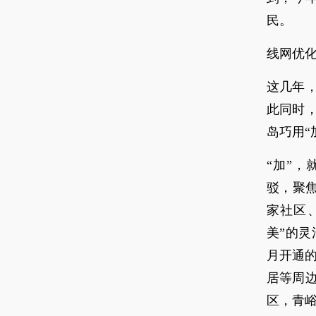
民。
线网优
这几年
此同时
岛巧用“
“加”
驳，聚
家社区
美”的灵
月开通的
居等周边
区，青