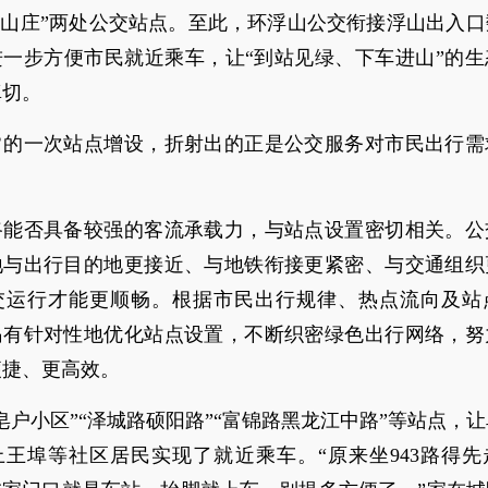
鹰山庄”两处公交站点。至此，环浮山公交衔接浮山出入
进一步方便市民就近乘车，让“到站见绿、下车进山”的
真切。
常的一次站点增设，折射出的正是公交服务对市民出行需
路能否具备较强的客流承载力，与站点设置密切相关。公
地与出行目的地更接近、与地铁衔接更紧密、与交通组织
交运行才能更顺畅。根据市民出行规律、热点流向及站
岛有针对性地优化站点设置，不断织密绿色出行网络，努
便捷、更高效。
皂户小区”“泽城路硕阳路”“富锦路黑龙江中路”等站点，
上王埠等社区居民实现了就近乘车。“原来坐943路得先