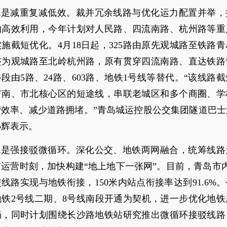
，就是减重复减低效。裁并冗余线路与优化运力配置并举，
约高效利用，今年计划对人民路、四流南路、杭州路等重
施截短优化。4月18日起，325路由原先观城路至铁路
整为观城路至北岭杭州路，原有贯穿四流南路、直达铁路
段由5路、24路、603路、地铁1号线等替代。“该线路
市南、市北核心区的短途线，串联老城区和多个商圈、学
营效率、减少道路拥堵。”青岛城运控股公交集团隧道巴士
孙辉表示。
，就是强接驳微循环。深化公交、地铁两网融合，统筹线路
运营时刻，加快构建“地上地下一张网”。目前，青岛市
交线路实现与地铁衔接，150米内站点衔接率达到91.6%
地铁2号线二期、8号线南段开通为契机，进一步优化地铁
局，同时计划围绕长沙路地铁站研究推出微循环接驳线路