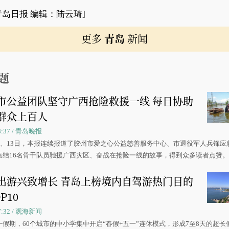
青岛日报 编辑：陆云琦]
更多
青岛
新闻
题
市公益团队坚守广西抢险救援一线 每日协助
群众上百人
08:37 / 青岛晚报
0日、13日，本报连续报道了胶州市爱之心公益慈善服务中心、市退役军人兵锋应
集结16名骨干队员驰援广西灾区、奋战在抢险一线的故事，得到众多读者点赞
出游兴致增长 青岛上榜境内自驾游热门目的
P10
07:32 / 观海新闻
一假期，60个城市的中小学集中开启“春假+五一”连休模式，形成7至8天的超长