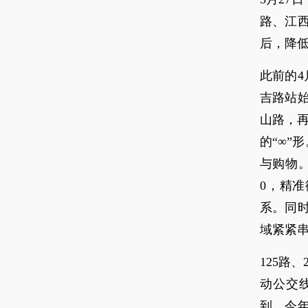
路、江西
后，降
此前的4
吉路站
山路，再
的“∞”
与购物。
0，精准
系。同
域紧紧
125路
动公交
到，今