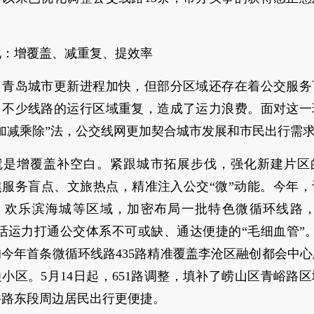
化：增覆盖、减重复、提效率
，青岛城市更新进程加快，但部分区域还存在着公交服务
，不少线路的运行区域重复，造成了运力浪费。面对这一
加减乘除”法，公交线网更加契合城市发展和市民出行需
，就是增覆盖补空白。紧跟城市拓展步伐，强化新建片区
焦服务盲点、文旅热点，精准注入公交“微”动能。今年，
、欢乐滨海城等区域，加密布局一批特色微循环线路，
活运力打通公交体系不可或缺、通达便捷的“毛细血管”
今年首条微循环线路435路精准覆盖李沧区融创都会中
小区。5月14日起，651路调整，填补了崂山区青峪路
峪路东段周边居民出行更便捷。