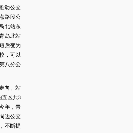
推动公交
点路段公
青岛北站东
青岛北站
截短后变为
校，可以
第八分公
走向、站
内五区共3
。今年，青
周边公交
，不断提