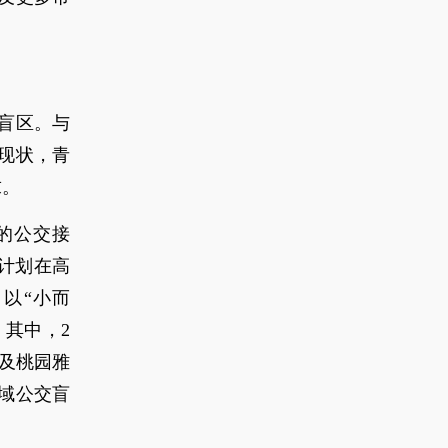
盲区。与
现状，青
求。
的公交接
计划在高
以“小而
。其中，2
心及桃园雅
区域公交盲