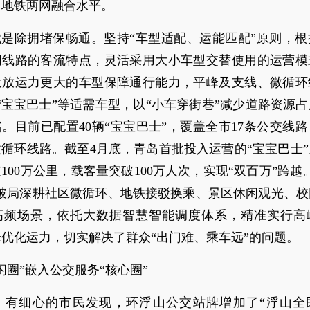
、地铁两网融合水平。
就是除拥堵保畅通。坚持“车型适配、运能匹配”原则，
同线路的客流特点，灵活采用大小车型交替使用的运营模
投放运力更大的车型保障通行能力，平峰及支线、微循环
“宝宝巴士”等适需车型，以“小车穿街巷”减少道路资源
。目前已配置40辆“宝宝巴士”，覆盖全市17条公交线
循环线路。截至4月底，青岛首批投入运营的“宝宝巴士
100万公里，载客量突破100万人次，实现“双百万”跨越
小破局深耕社区微循环、地铁接驳换乘、景区休闲观光、校
高频场景，依托大数据智慧智能调度体系，精准实行高
优化运力，切实解决了群众“出门难、乘车远”的问题。
闲圈”嵌入公交服务“核心圈”
日，有细心的市民发现，环浮山公交站牌增加了“浮山全