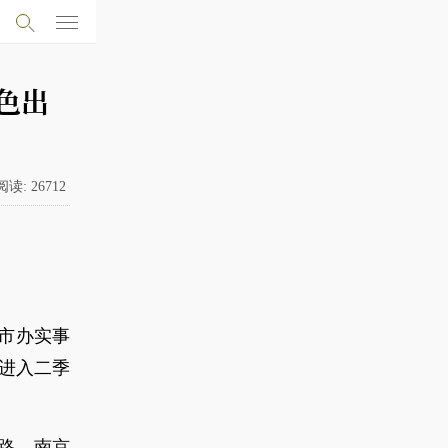
色出
阅读:
26712
市办实事
。进入二季
中路、南京