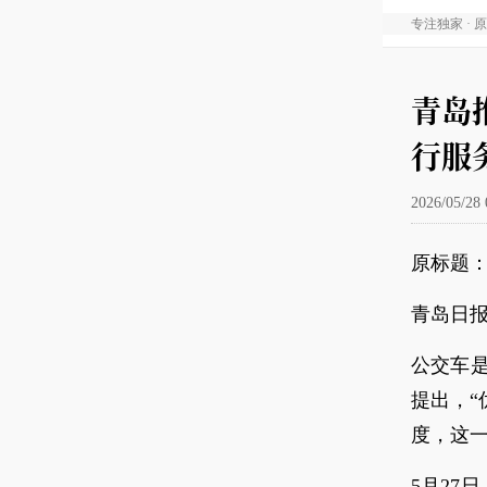
专注独家 · 
青岛
行服
2026/05/28 
原标题：
青岛日报
公交车
提出，“
度，这
5月27