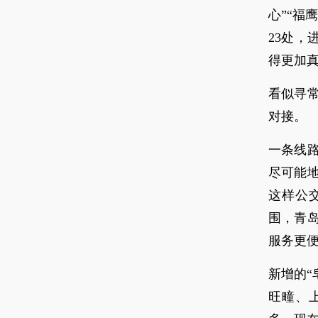
心”“福
23处，
得更加
看似寻
对接。
一条线
尽可能
这样公
围，青
服务更
新增的“
旺疃、