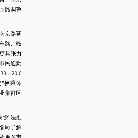
22路调整
从南京路延
东路、鞍
为更具张力
利市民通勤
—20:0
交”换乘体
业集群区
乘除”法推
输局了解
及更多市