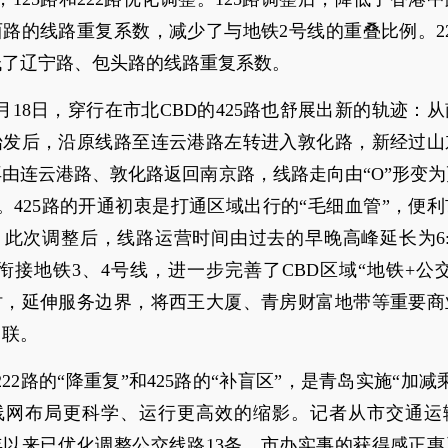
路的线路重复系数，减少了与地铁2号线的重叠比例。2
低了辽宁路、包头路的线路重复系数。
月18日，穿行在市北CBD的425路也舒展出新的轨迹：
始发后，沿原线路至连云港路左转进入敦化路，新经过山
由连云港路、敦化路返回南京路，线路走向由“O”形变
形。425路的开通初衷是打通区域出行的“毛细血管”，便
此次调整后，线路运营时间由过去的早晚高峰延长为6:30
衔接地铁3、4号线，进一步完善了CBD区域“地铁+公
时，延伸服务边界，将西王大厦、青房财富地带等重要商
串联。
、222路的“降重复”和425路的“补盲区”，是青岛实施“加减
线网布局更科学、运行更高效的缩影。记者从市交通运
年以来已优化调整公交线路13条，市办实事的获得感正惠