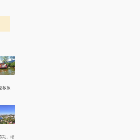
急救援
。
假期。结