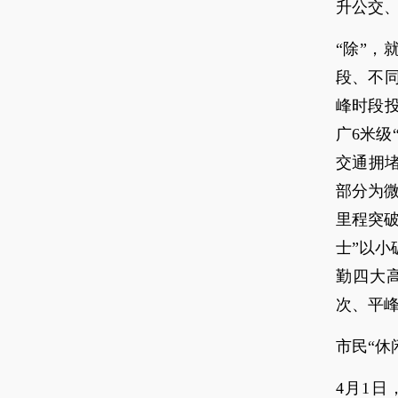
升公交
“除”，
段、不
峰时段
广6米级
交通拥堵
部分为微
里程突破
士”以
勤四大
次、平峰
市民“休
4月1