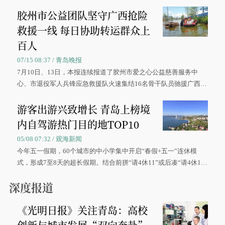
胶州市公益团队坚守广西抢险
救援一线 每日协助转运群众上
百人
07/15 08:37 / 青岛晚报
7月10日、13日，本报连续报道了胶州市爱之心公益慈善服务中
心、市退役军人兵锋应急救援队火速集结16名骨干队员驰援广西灾
区、奋战在抢险一线的故事，得到众多读者点赞。
游客出游兴致增长 青岛上榜境
内自驾游热门目的地TOP10
05/08 07:32 / 观海新闻
今年五一假期，60个城市的中小学集中开启“春假+五一”连休模
式，形成7至8天的超长假期。结合前拼“请4休11”或后凑“请4休1
0”的拼假方案，带动游客出游兴致增长。
深度报道
《光明日报》关注青岛：高校