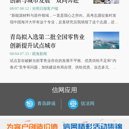
创新与城市发展“双向奔赴”
08/07 08:12 / 光明日报客户端
“新能源材料与器件领域，一直是我心之所向。高考志愿征集时发
现中国海洋大学有这个专业，反复研究后我填报了这个志愿，还真
被录取了。”今年7月，来自山西的学子郝君豪，如愿收到中国海洋
青岛拟入选第二批全国零售业
大学材料科学与工程学院材料类专业的录取通知书。
创新提升试点城市
08/04 07:25 / 观海新闻
试点旨在破解当前零售业存在的发展不平衡、优质供给不足和“内
卷式”竞争等问题，加快建设布局合理、供给优质、业态多元、智
慧便捷、竞争有序的现代零售体系。
信网应用