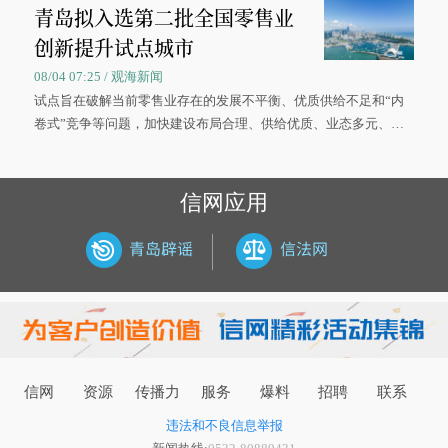
青岛拟入选第二批全国零售业
大学材料科学与工程学院材料类专业的录取通知书。
创新提升试点城市
08/04 07:25 / 观海新闻
试点旨在破解当前零售业存在的发展不平衡、优质供给不足和“内
卷式”竞争等问题，加快建设布局合理、供给优质、业态多元、智
慧便捷、竞争有序的现代零售体系。
信网应用
信网
资源
传播力
服务
爆料
招聘
联系
违法和不良信息举报