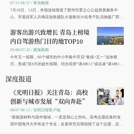
07/15 08:37 / 青岛晚报
7月10日、13日，本报连续报道了胶州市爱之心公益慈善服务中
心、市退役军人兵锋应急救援队火速集结16名骨干队员驰援广西灾
区、奋战在抢险一线的故事，得到众多读者点赞。
游客出游兴致增长 青岛上榜境
内自驾游热门目的地TOP10
05/08 07:32 / 观海新闻
今年五一假期，60个城市的中小学集中开启“春假+五一”连休模
式，形成7至8天的超长假期。结合前拼“请4休11”或后凑“请4休1
0”的拼假方案，带动游客出游兴致增长。
深度报道
《光明日报》关注青岛：高校
创新与城市发展“双向奔赴”
08/07 08:12 / 光明日报客户端
“新能源材料与器件领域，一直是我心之所向。高考志愿征集时发
现中国海洋大学有这个专业，反复研究后我填报了这个志愿，还真
被录取了。”今年7月，来自山西的学子郝君豪，如愿收到中国海洋