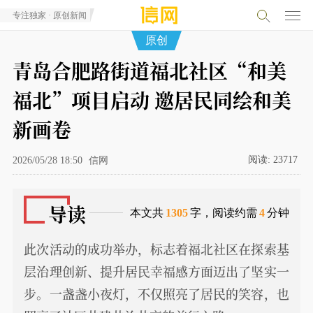
专注独家 · 原创新闻
原创
青岛合肥路街道福北社区“和美
福北”项目启动 邀居民同绘和美
新画卷
阅读:
23717
2026/05/28 18:50
信网
导读
本文共
1305
字，阅读约需
4
分钟
此次活动的成功举办，标志着福北社区在探索基
层治理创新、提升居民幸福感方面迈出了坚实一
步。一盏盏小夜灯，不仅照亮了居民的笑容，也