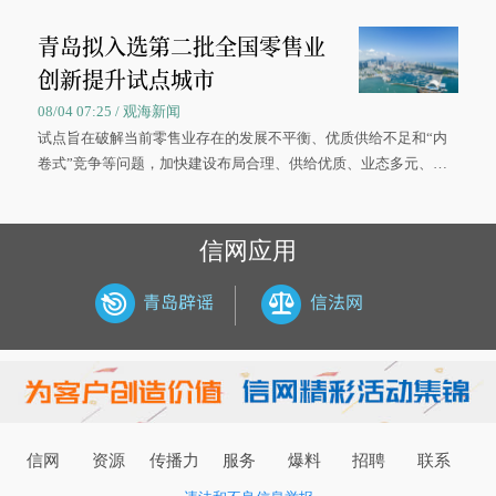
被录取了。”今年7月，来自山西的学子郝君豪，如愿收到中国海洋
青岛拟入选第二批全国零售业
大学材料科学与工程学院材料类专业的录取通知书。
创新提升试点城市
08/04 07:25 / 观海新闻
试点旨在破解当前零售业存在的发展不平衡、优质供给不足和“内
卷式”竞争等问题，加快建设布局合理、供给优质、业态多元、智
慧便捷、竞争有序的现代零售体系。
信网应用
信网
资源
传播力
服务
爆料
招聘
联系