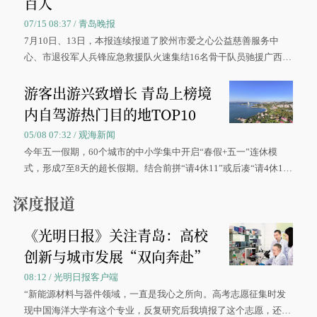
百人
07/15 08:37 / 青岛晚报
7月10日、13日，本报连续报道了胶州市爱之心公益慈善服务中
心、市退役军人兵锋应急救援队火速集结16名骨干队员驰援广西灾
区、奋战在抢险一线的故事，得到众多读者点赞。
游客出游兴致增长 青岛上榜境
内自驾游热门目的地TOP10
05/08 07:32 / 观海新闻
今年五一假期，60个城市的中小学集中开启“春假+五一”连休模
式，形成7至8天的超长假期。结合前拼“请4休11”或后凑“请4休1
0”的拼假方案，带动游客出游兴致增长。
深度报道
《光明日报》关注青岛：高校
创新与城市发展“双向奔赴”
08:12 / 光明日报客户端
“新能源材料与器件领域，一直是我心之所向。高考志愿征集时发
现中国海洋大学有这个专业，反复研究后我填报了这个志愿，还真