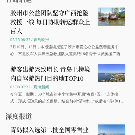
胶州市公益团队坚守广西抢险
救援一线 每日协助转运群众上
百人
07/15 08:37 / 青岛晚报
7月10日、13日，本报连续报道了胶州市爱之心公益慈善服务中
心、市退役军人兵锋应急救援队火速集结16名骨干队员驰援广西灾
区、奋战在抢险一线的故事，得到众多读者点赞。
游客出游兴致增长 青岛上榜境
内自驾游热门目的地TOP10
05/08 07:32 / 观海新闻
今年五一假期，60个城市的中小学集中开启“春假+五一”连休模
式，形成7至8天的超长假期。结合前拼“请4休11”或后凑“请4休1
0”的拼假方案，带动游客出游兴致增长。
深度报道
青岛拟入选第二批全国零售业