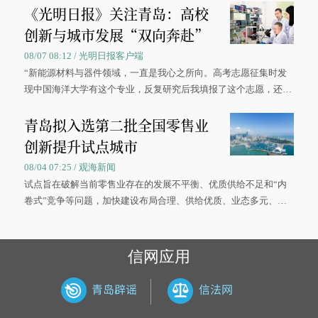
《光明日报》关注青岛：高校
创新与城市发展“双向奔赴”
08/07 08:12 / 光明日报客户端
“新能源材料与器件领域，一直是我心之所向。高考志愿征集时发
现中国海洋大学有这个专业，反复研究后我填报了这个志愿，还真
被录取了。”今年7月，来自山西的学子郝君豪，如愿收到中国海洋
青岛拟入选第二批全国零售业
大学材料科学与工程学院材料类专业的录取通知书。
创新提升试点城市
08/04 07:25 / 观海新闻
试点旨在破解当前零售业存在的发展不平衡、优质供给不足和“内
卷式”竞争等问题，加快建设布局合理、供给优质、业态多元、智
慧便捷、竞争有序的现代零售体系。
信网应用