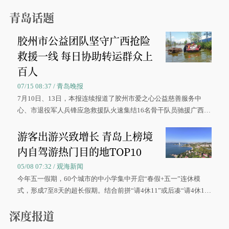
青岛话题
胶州市公益团队坚守广西抢险
救援一线 每日协助转运群众上
百人
07/15 08:37 / 青岛晚报
7月10日、13日，本报连续报道了胶州市爱之心公益慈善服务中
心、市退役军人兵锋应急救援队火速集结16名骨干队员驰援广西灾
区、奋战在抢险一线的故事，得到众多读者点赞。
游客出游兴致增长 青岛上榜境
内自驾游热门目的地TOP10
05/08 07:32 / 观海新闻
今年五一假期，60个城市的中小学集中开启“春假+五一”连休模
式，形成7至8天的超长假期。结合前拼“请4休11”或后凑“请4休1
0”的拼假方案，带动游客出游兴致增长。
深度报道