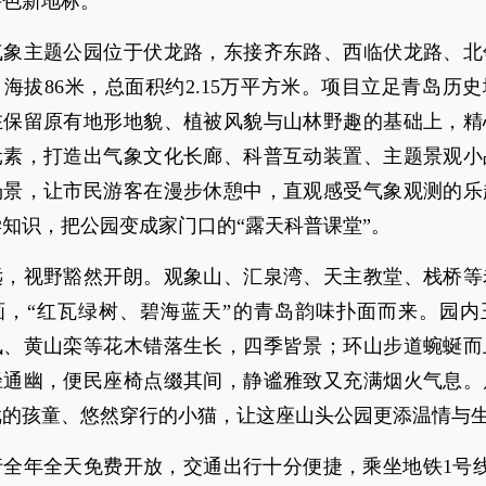
特色新地标。
气象主题公园位于伏龙路，东接齐东路、西临伏龙路、北
海拔86米，总面积约2.15万平方米。项目立足青岛历
在保留原有地形地貌、植被风貌与山林野趣的基础上，精
元素，打造出气象文化长廊、科普互动装置、主题景观小
场景，让市民游客在漫步休憩中，直观感受气象观测的乐
知识，把公园变成家门口的“露天科普课堂”。
远，视野豁然开朗。观象山、汇泉湾、天主教堂、栈桥等
画，“红瓦绿树、碧海蓝天”的青岛韵味扑面而来。园内
枫、黄山栾等花木错落生长，四季皆景；环山步道蜿蜒而
径通幽，便民座椅点缀其间，静谧雅致又充满烟火气息。
戏的孩童、悠然穿行的小猫，让这座山头公园更添温情与
行全年全天免费开放，交通出行十分便捷，乘坐地铁1号线