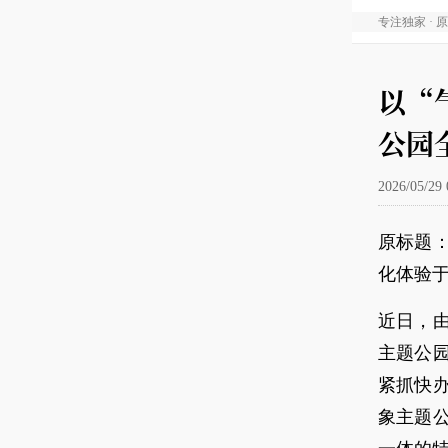
专注独家 · 
以“
公园
2026/05/29 
原标题
化体验
近日，
主题公
紧抓快
象主题