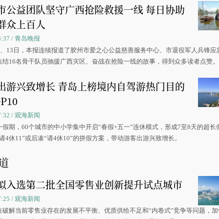
市公益团队坚守广西抢险救援一线 每日协助
群众上百人
08:37 / 青岛晚报
0日、13日，本报连续报道了胶州市爱之心公益慈善服务中心、市退役军人兵锋应
集结16名骨干队员驰援广西灾区、奋战在抢险一线的故事，得到众多读者点赞
出游兴致增长 青岛上榜境内自驾游热门目的
P10
07:32 / 观海新闻
一假期，60个城市的中小学集中开启“春假+五一”连休模式，形成7至8天的超长
请4休11”或后凑“请4休10”的拼假方案，带动游客出游兴致增长。
道
拟入选第二批全国零售业创新提升试点城市
07:25 / 观海新闻
在破解当前零售业存在的发展不平衡、优质供给不足和“内卷式”竞争等问题，加