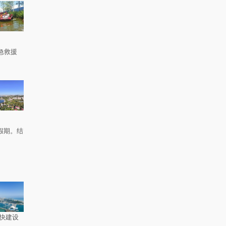
急救援
。
假期。结
快建设