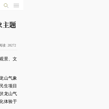
象主题
阅读:
28272
观景、文
龙山气象
民生项目
伏龙山气
化体验于