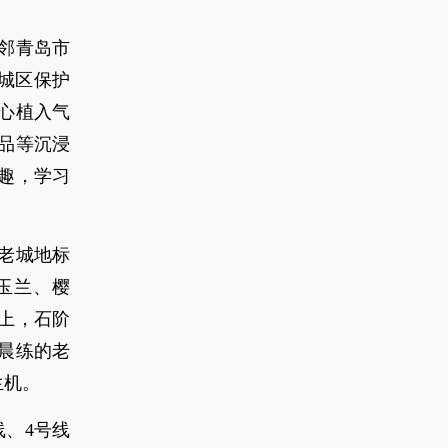
邻青岛市
史城区保护
心植入气
品等沉浸
趣，学习
老城地标
玉兰、樱
上，石阶
晨练的老
生机。
、4号线