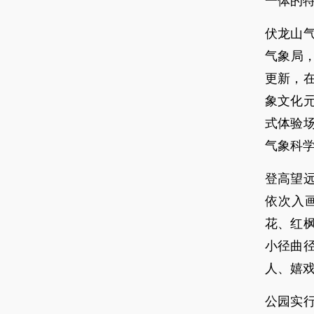
一体的
伏龙山
气象局，
更新，
象文化
式体验
气象科学
登高望
依次入
花、红
小径曲
人、嬉
公园实