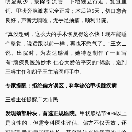
明显减少，拔除引流管，下地独立行走，复查血
钙、甲状旁腺激素完全正常；术后第5天，切口愈合
良好，声音无嘶哑，无手足抽搐，顺利出院。
“真没想到，这么大的手术恢复得这么快！现在能睡
个整觉，说话跟以前一样，再也不憋气了。”王女士
说。出院时，为表达感谢，她特意制作了一面写
有“顽疾良医施妙术 仁心大爱佑平安的”锦旗，送到
王睿主任和胡子玉主治医师手中。
专家提醒：拒绝偏方误区，科学诊治甲状腺疾病
王睿主任提醒广大市民：
发现颈部肿块，首选正规医院。
甲状腺结节90%以上
是良性的，但需专科医生评估。偏方不仅无效，还