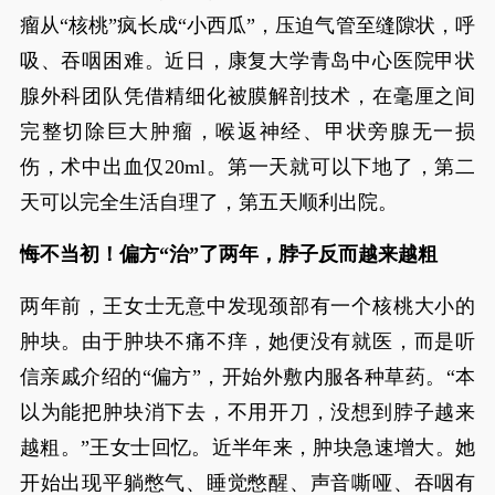
瘤从“核桃”疯长成“小西瓜”，压迫气管至缝隙状，呼
吸、吞咽困难。近日，康复大学青岛中心医院甲状
腺外科团队凭借精细化被膜解剖技术，在毫厘之间
完整切除巨大肿瘤，喉返神经、甲状旁腺无一损
伤，术中出血仅20ml。第一天就可以下地了，第二
天可以完全生活自理了，第五天顺利出院。
悔不当初！偏方“治”了两年，脖子反而越来越粗
两年前，王女士无意中发现颈部有一个核桃大小的
肿块。由于肿块不痛不痒，她便没有就医，而是听
信亲戚介绍的“偏方”，开始外敷内服各种草药。“本
以为能把肿块消下去，不用开刀，没想到脖子越来
越粗。”王女士回忆。近半年来，肿块急速增大。她
开始出现平躺憋气、睡觉憋醒、声音嘶哑、吞咽有