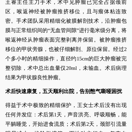
王睿主任主刀手术，术中见肿瘤已完全占据颈前
区，喉返神经被肿瘤推挤移位，且与瘤体粘连致
密。手术团队采用精细化被膜解剖技术，沿肿瘤包
膜与正常组织间的“无血管间隙”进行毫米级分离，将
喉返神经从肿瘤表面完整剥离并保留。被肿瘤推挤
移位的甲状旁腺，也被仔细解剖、原位保留。经过2
个多小时的精细操作，直径约15cm的巨大肿瘤被完
整切除，术中总出血量仅20ml，未输血。术后病理
结果为甲状腺良性肿瘤。
术后快速康复，五天顺利出院，告别憋气嘶哑困扰
得益于术中极致的精细保护，王女士术后没有出现
任何并发症：术后第1天，声音洪亮、呼吸顺畅，能
平躺睡觉，开始进食流质；术后第2天，颈部引流量