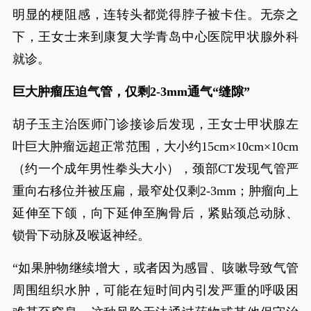
明显的梗阻感，连转头都觉得脖子被卡住。无奈之
下，王女士来到康复大学青岛中心医院甲状腺外科
就诊。
巨大肿瘤压迫气管，仅剩2-3mm通气“缝隙”
胡子玉主治医师门诊接诊后发现，王女士甲状腺左
叶巨大肿瘤远超正常范围，大小约15cm×10cm×10cm
（约一个成年男性拳头大小），颈部CT发现气管严
重向右移位并被压扁，最窄处仅剩2-3mm；肿瘤向上
延伸至下颌，向下延伸至胸骨后，紧贴颈总动脉、
锁骨下动脉及喉返神经。
“如果肿物继续增大，或者因为感冒、咳嗽导致气管
周围组织水肿，可能在短时间内引发严重的呼吸困