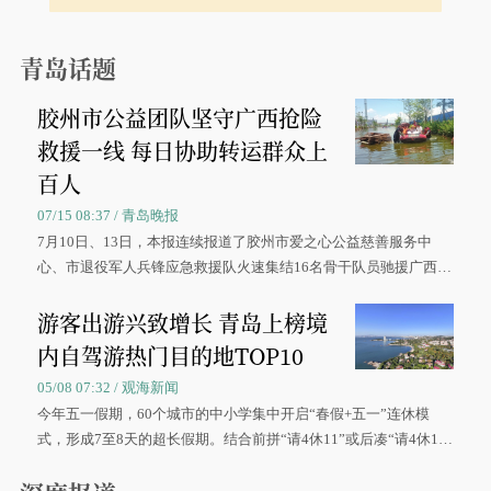
青岛话题
胶州市公益团队坚守广西抢险
救援一线 每日协助转运群众上
百人
07/15 08:37 / 青岛晚报
7月10日、13日，本报连续报道了胶州市爱之心公益慈善服务中
心、市退役军人兵锋应急救援队火速集结16名骨干队员驰援广西灾
区、奋战在抢险一线的故事，得到众多读者点赞。
游客出游兴致增长 青岛上榜境
内自驾游热门目的地TOP10
05/08 07:32 / 观海新闻
今年五一假期，60个城市的中小学集中开启“春假+五一”连休模
式，形成7至8天的超长假期。结合前拼“请4休11”或后凑“请4休1
0”的拼假方案，带动游客出游兴致增长。