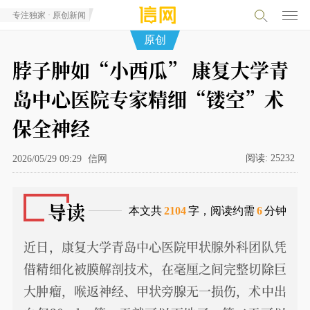
专注独家 · 原创新闻
原创
脖子肿如“小西瓜” 康复大学青
岛中心医院专家精细“镂空”术
保全神经
阅读:
25232
2026/05/29 09:29
信网
导读
本文共
2104
字，阅读约需
6
分钟
近日，康复大学青岛中心医院甲状腺外科团队凭
借精细化被膜解剖技术，在毫厘之间完整切除巨
大肿瘤，喉返神经、甲状旁腺无一损伤，术中出