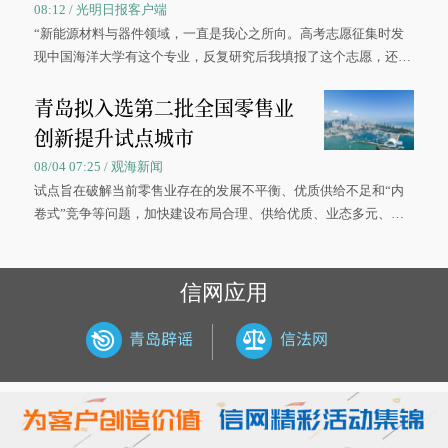
08:12 / 光明日报客户端
“新能源材料与器件领域，一直是我心之所向。高考志愿征集时发
现中国海洋大学有这个专业，反复研究后我填报了这个志愿，还真
被录取了。”今年7月，来自山西的学子郝君豪，如愿收到中国海洋
青岛拟入选第二批全国零售业
大学材料科学与工程学院材料类专业的录取通知书。
创新提升试点城市
08/04 07:25 / 观海新闻
试点旨在破解当前零售业存在的发展不平衡、优质供给不足和“内
卷式”竞争等问题，加快建设布局合理、供给优质、业态多元、智
慧便捷、竞争有序的现代零售体系。
信网应用