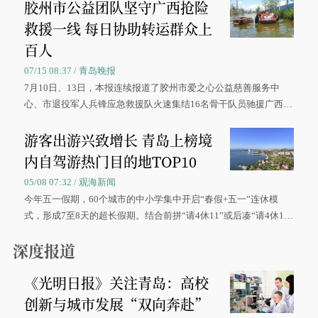
胶州市公益团队坚守广西抢险
救援一线 每日协助转运群众上
百人
07/15 08:37 / 青岛晚报
7月10日、13日，本报连续报道了胶州市爱之心公益慈善服务中
心、市退役军人兵锋应急救援队火速集结16名骨干队员驰援广西灾
区、奋战在抢险一线的故事，得到众多读者点赞。
游客出游兴致增长 青岛上榜境
内自驾游热门目的地TOP10
05/08 07:32 / 观海新闻
今年五一假期，60个城市的中小学集中开启“春假+五一”连休模
式，形成7至8天的超长假期。结合前拼“请4休11”或后凑“请4休1
0”的拼假方案，带动游客出游兴致增长。
深度报道
《光明日报》关注青岛：高校
创新与城市发展“双向奔赴”