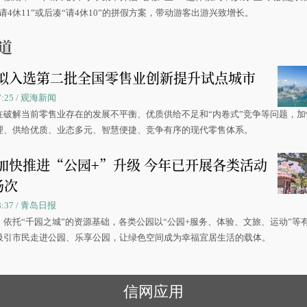
请4休11”或后凑“请4休10”的拼假方案，带动游客出游兴致增长。
道
拟入选第二批全国零售业创新提升试点城市
07:25 / 观海新闻
在破解当前零售业存在的发展不平衡、优质供给不足和“内卷式”竞争等问题，加
理、供给优质、业态多元、智慧便捷、竞争有序的现代零售体系。
加快推进“公园+”升级 今年已开展各类活动
场次
08:37 / 青岛日报
，依托“千园之城”的资源基础，各类公园以“公园+服务、体验、文旅、运动”等
吸引市民走进公园、乐享公园，让绿色空间成为幸福宜居生活的载体。
信网应用