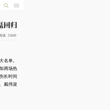
磊回归
阅读:
25849
训大名单。
参加两场热
伤长时间
、戴伟浚
。