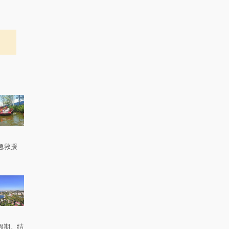
急救援
。
假期。结