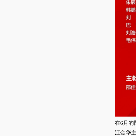
在6月的
江金华