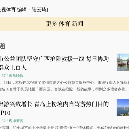
央视体育 编辑：陆云琦]
更多
体育
新闻
题
市公益团队坚守广西抢险救援一线 每日协助
群众上百人
08:37 / 青岛晚报
0日、13日，本报连续报道了胶州市爱之心公益慈善服务中心、市退役军人兵锋应
集结16名骨干队员驰援广西灾区、奋战在抢险一线的故事，得到众多读者点赞
出游兴致增长 青岛上榜境内自驾游热门目的
P10
07:32 / 观海新闻
一假期，60个城市的中小学集中开启“春假+五一”连休模式，形成7至8天的超长