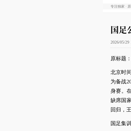
专注独家 · 
国足
2026/05/29 
原标题
北京时间
为备战2
身赛。
缺席国
回归，
国足集