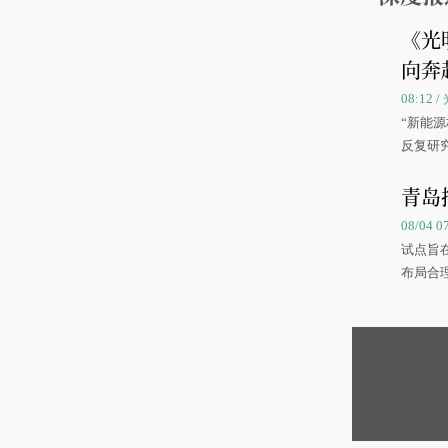
《光
向奔
08:12
“新能
反复研
中国海
青岛
08/04 
试点旨
布局合