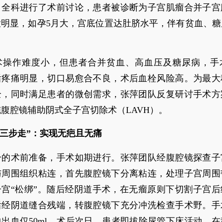
，全科进行了术前讨论，患者被诊断为子宫肌瘤合并子宫
大明显，如孕5月大，宫底位置达肚脐水平，伴有贫血、糖
术操作难度小，但患者合并贫血、高血压及糖尿病，手
后疼痛明显，切口易愈合不良，术后血栓风险高。为最大
全，同时满足患者的微创需求，张萍团队反复研讨手术方
腹腔镜辅助阴式全子宫切除术（LAVH）。
“三步走”：实现无疤且无痛
分的术前准备，手术如期进行。张萍团队经腹腔镜探查子
与周围组织粘连，首先腹腔镜下分离粘连，处理子宫周围
子宫“松绑”。随后经阴道手术，在无瘤原则下切割子宫后
后经阴道缝合残端，转腹腔镜下充分冲洗检查手术野。手
出血仅50ml。术后次日，患者即拔除尿管下床活动，