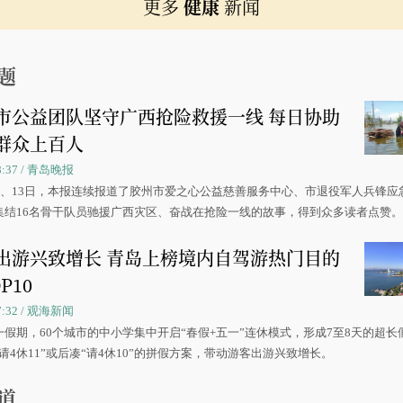
更多
健康
新闻
题
市公益团队坚守广西抢险救援一线 每日协助
群众上百人
08:37 / 青岛晚报
0日、13日，本报连续报道了胶州市爱之心公益慈善服务中心、市退役军人兵锋应
集结16名骨干队员驰援广西灾区、奋战在抢险一线的故事，得到众多读者点赞
出游兴致增长 青岛上榜境内自驾游热门目的
P10
07:32 / 观海新闻
一假期，60个城市的中小学集中开启“春假+五一”连休模式，形成7至8天的超长
请4休11”或后凑“请4休10”的拼假方案，带动游客出游兴致增长。
道