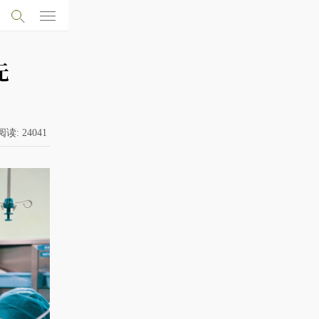
无
阅读:
24041