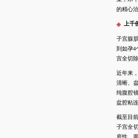
的精心治
上千
子宫腺
到如孕
宫全切
近年来，
清晰、
纯腹腔
盆腔粘
截至目前
子宫全
底性，