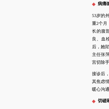
病痛
53岁的
重2个
长的腹
良、血
后，她
主任张
宫切除
接诊后
其焦虑
暖心沟通
切磋