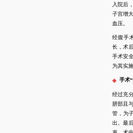
入院后
子宫增
血压。
经腹手
长，术
手术安
为其实施
手术
经过充
脐部且
管，为
出。最
束，术中