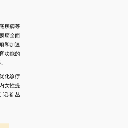
底疾病等
膜癌全面
无痕和加速
育功能的
等。
优化诊疗
内女性提
 记者 丛