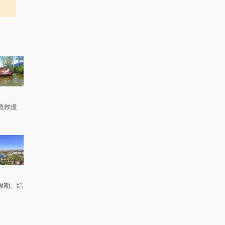
急救援
。
假期。结