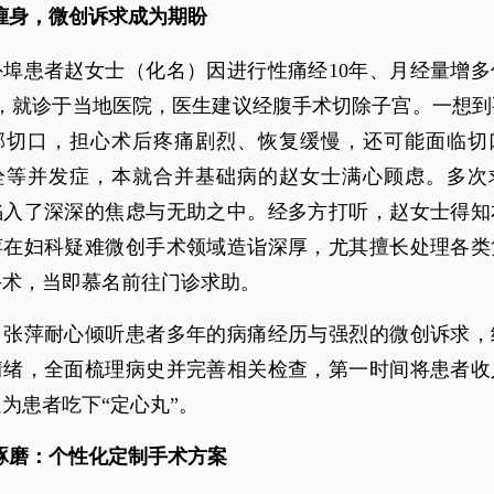
缠身，微创诉求成为期盼
外埠患者赵女士（化名）因进行性痛经10年、月经量增
月，就诊于当地医院，医生建议经腹手术切除子宫。一想到
部切口，担心术后疼痛剧烈、恢复缓慢，还可能面临切
栓等并发症，本就合并基础病的赵女士满心顾虑。多次
陷入了深深的焦虑与无助之中。经多方打听，赵女士得知
萍在妇科疑难微创手术领域造诣深厚，尤其擅长处理各类
手术，当即慕名前往门诊求助。
，张萍耐心倾听患者多年的病痛经历与强烈的微创诉求，
情绪，全面梳理病史并完善相关检查，第一时间将患者收
为患者吃下“定心丸”。
琢磨：个性化定制手术方案