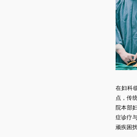
在妇科
点，传
院本部
症诊疗
顽疾困