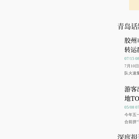
青岛话
胶州
转运
07/15 
7月1
队火速
游客
地TO
05/08 
今年五
合前拼“
深度报