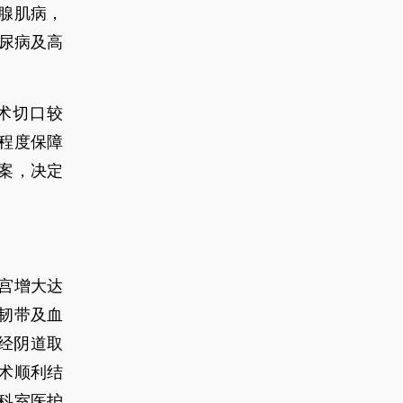
腺肌病，
尿病及高
术切口较
程度保障
案，决定
宫增大达
韧带及血
经阴道取
术顺利结
在科室医护