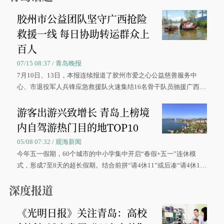
胶州市公益团队坚守广西抢险
救援一线 每日协助转运群众上
百人
07/15 08:37 / 青岛晚报
7月10日、13日，本报连续报道了胶州市爱之心公益慈善服务中
心、市退役军人兵锋应急救援队火速集结16名骨干队员驰援广西灾
区、奋战在抢险一线的故事，得到众多读者点赞。
游客出游兴致增长 青岛上榜境
内自驾游热门目的地TOP10
05/08 07:32 / 观海新闻
今年五一假期，60个城市的中小学集中开启“春假+五一”连休模
式，形成7至8天的超长假期。结合前拼“请4休11”或后凑“请4休1
0”的拼假方案，带动游客出游兴致增长。
深度报道
《光明日报》关注青岛：高校