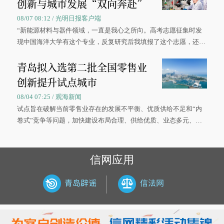
创新与城市发展“双向奔赴”
08/07 08:12 / 光明日报客户端
“新能源材料与器件领域，一直是我心之所向。高考志愿征集时发
现中国海洋大学有这个专业，反复研究后我填报了这个志愿，还真
被录取了。”今年7月，来自山西的学子郝君豪，如愿收到中国海洋
青岛拟入选第二批全国零售业
大学材料科学与工程学院材料类专业的录取通知书。
创新提升试点城市
08/04 07:25 / 观海新闻
试点旨在破解当前零售业存在的发展不平衡、优质供给不足和“内
卷式”竞争等问题，加快建设布局合理、供给优质、业态多元、智
慧便捷、竞争有序的现代零售体系。
信网应用