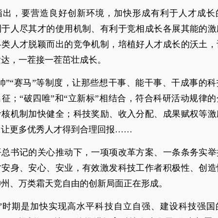
指出，要营造良好创新环境，加快形成有利于人才成长
利于人尽其才的使用机制、有利于竞相成长各展其能的激
各类人才脱颖而出的竞争机制，培植好人才成长的沃土，
发达，一茬接一茬茁壮成长。
帅”“赛马”等制度，让那些想干事、能干事、干成事的
征；“破四唯”和“立新标”相结合，符合科研活动规律
考核机制加快健全；科技奖励、收入分配、成果赋权等激
，让更多优秀人才得到合理回报……
平总书记的关心推动下，一项项改革方案、一条条务实举
才安身、安心、安业，有效激发科技工作者积极性、创造
神州、万类霜天竞自由的创新局面正在形成。
五”时期是加快实现高水平科技自立自强、建设科技强国