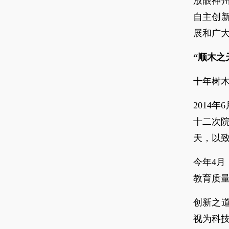
放眼神
自主创
展和广
“顺木之
十年树
2014
十二次
天，以致
今年4
教育质
创新之
视为科