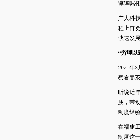
谆谆嘱
广大科
程上奋勇
快速发
“穷理以
2021
察看春
听说近
质，带
制度经
在福建
制度这