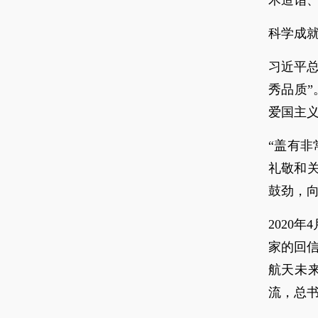
术造诣
科学成
习近平
秀品质
爱国主
“盖有
礼敬和
鼓劲，
2020
家的回
航天未
流，总书