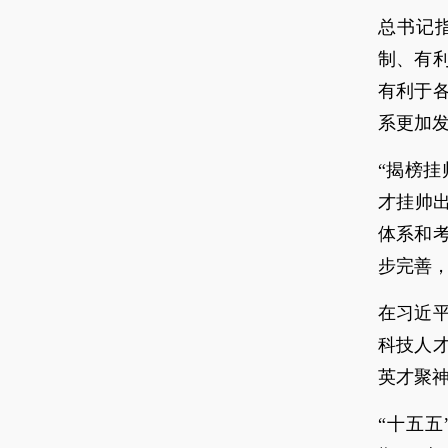
总书记
制、有
有利于
系更加
“揭榜挂
才挂帅出
体系和
步完善
在习近
科技人
英才聚
“十五