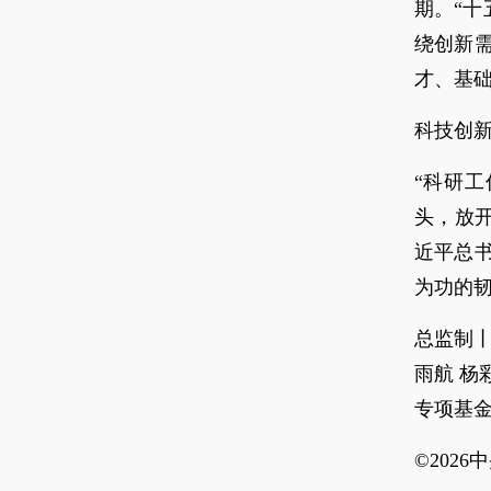
期。“十
绕创新
才、基
科技创
“科研
头，放
近平总
为功的
总监制
雨航 杨
专项基
©202