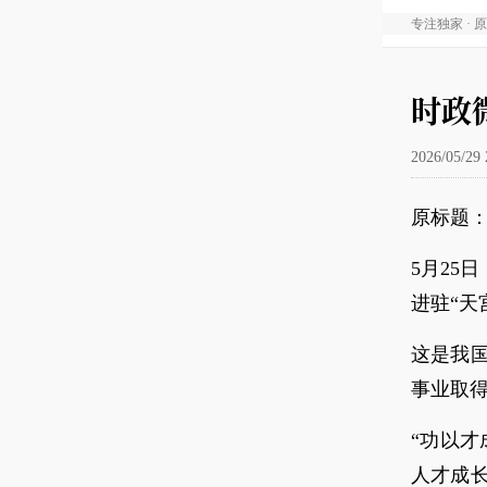
专注独家 · 
时政
2026/05/29 
原标题：
5月25
进驻“天
这是我
事业取
“功以
人才成