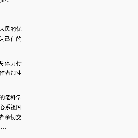
献。”
人民的优
为己任的
”
身体力行
作者加油
务的老科学
心系祖国
者亲切交
……