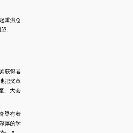
一起重温总
期望。
术奖获得者
地把奖章
座。大会
脊梁有着
深厚的学