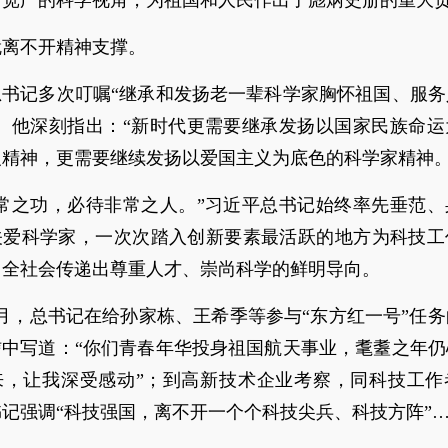
、宽广的科学视角，为祖国和人民作出了彪炳史册的重大贡
就离不开精神支撑。
总书记多次叮嘱“继承和发扬老一辈科学家胸怀祖国、服务
”。他深刻指出：“新时代更需要继承发扬以国家民族命运
义精神，更需要继续发扬以爱国主义为底色的科学家精神。
非常之功，必待非常之人。”习近平总书记始终率先垂范、
关爱科学家，一次次踏入创新要素最活跃的地方为科技工
向全社会传递出尊重人才、崇尚科学的鲜明导向。
年4月，总书记在给孙家栋、王希季等参与“东方红一号”任
信中写道：“你们青春年华投身祖国航天事业，耄耋之年仍
来，让我深受感动”；到高新技术企业考察，同科技工作
记强调“科技强国，离不开一个个科技尖兵、科技方阵”