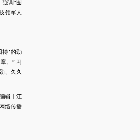
，强调“围
技领军人
搏’的劲
。” 习
劲、久久
编辑丨江
量网络传播