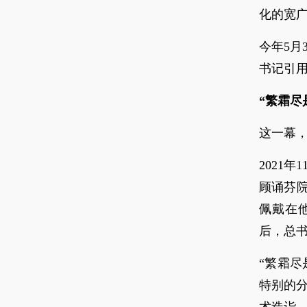
化的宽
今年5月
书记引
“繁霜尽
这一幕
2021
顾诵芬
佩戴在
后，总
“繁霜
特别的