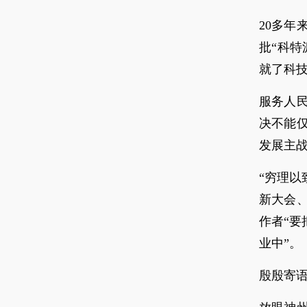
20多
批“科
就了科
服务人
决不能
发展主
“穷理以
新大会
作者“
业中”。
殷殷寄