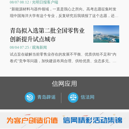
08/07 08:12 / 光明日报客户端
“新能源材料与器件领域，一直是我心之所向。高考志愿征集时发
现中国海洋大学有这个专业，反复研究后我填报了这个志愿，还真
被录取了。”今年7月，来自山西的学子郝君豪，如愿收到中国海洋
青岛拟入选第二批全国零售业
大学材料科学与工程学院材料类专业的录取通知书。
创新提升试点城市
08/04 07:25 / 观海新闻
试点旨在破解当前零售业存在的发展不平衡、优质供给不足和“内
卷式”竞争等问题，加快建设布局合理、供给优质、业态多元、智
慧便捷、竞争有序的现代零售体系。
信网应用