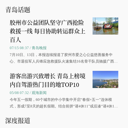
青岛话题
胶州市公益团队坚守广西抢险
救援一线 每日协助转运群众上
百人
07/15 08:37 / 青岛晚报
7月10日、13日，本报连续报道了胶州市爱之心公益慈善服务中
心、市退役军人兵锋应急救援队火速集结16名骨干队员驰援广西灾
区、奋战在抢险一线的故事，得到众多读者点赞。
游客出游兴致增长 青岛上榜境
内自驾游热门目的地TOP10
05/08 07:32 / 观海新闻
今年五一假期，60个城市的中小学集中开启“春假+五一”连休模
式，形成7至8天的超长假期。结合前拼“请4休11”或后凑“请4休1
0”的拼假方案，带动游客出游兴致增长。
深度报道