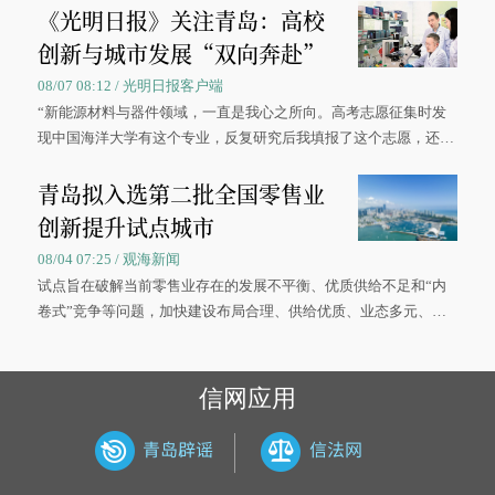
《光明日报》关注青岛：高校
创新与城市发展“双向奔赴”
08/07 08:12 / 光明日报客户端
“新能源材料与器件领域，一直是我心之所向。高考志愿征集时发
现中国海洋大学有这个专业，反复研究后我填报了这个志愿，还真
被录取了。”今年7月，来自山西的学子郝君豪，如愿收到中国海洋
青岛拟入选第二批全国零售业
大学材料科学与工程学院材料类专业的录取通知书。
创新提升试点城市
08/04 07:25 / 观海新闻
试点旨在破解当前零售业存在的发展不平衡、优质供给不足和“内
卷式”竞争等问题，加快建设布局合理、供给优质、业态多元、智
慧便捷、竞争有序的现代零售体系。
信网应用