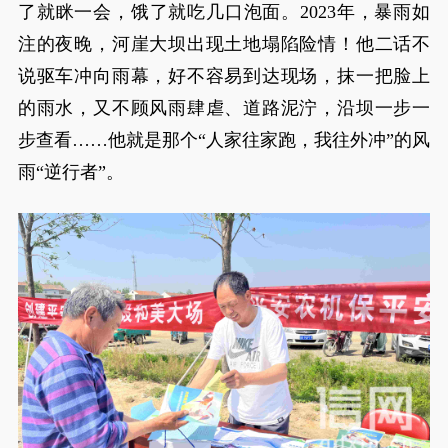
了就眯一会，饿了就吃几口泡面。2023年，暴雨如
注的夜晚，河崖大坝出现土地塌陷险情！他二话不
说驱车冲向雨幕，好不容易到达现场，抹一把脸上
的雨水，又不顾风雨肆虐、道路泥泞，沿坝一步一
步查看……他就是那个“人家往家跑，我往外冲”的风
雨“逆行者”。