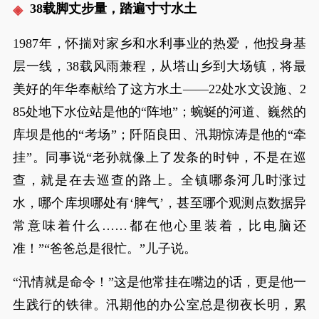
38载脚丈步量，踏遍寸寸水土
1987年，怀揣对家乡和水利事业的热爱，他投身基
层一线，38载风雨兼程，从塔山乡到大场镇，将最
美好的年华奉献给了这方水土——22处水文设施、2
85处地下水位站是他的“阵地”；蜿蜒的河道、巍然的
库坝是他的“考场”；阡陌良田、汛期惊涛是他的“牵
挂”。同事说“老孙就像上了发条的时钟，不是在巡
查，就是在去巡查的路上。全镇哪条河几时涨过
水，哪个库坝哪处有‘脾气’，甚至哪个观测点数据异
常意味着什么……都在他心里装着，比电脑还
准！”“爸爸总是很忙。”儿子说。
“汛情就是命令！”这是他常挂在嘴边的话，更是他一
生践行的铁律。汛期他的办公室总是彻夜长明，累