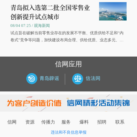
青岛拟入选第二批全国零售业
大学材料科学与工程学院材料类专业的录取通知书。
创新提升试点城市
08/04 07:25 / 观海新闻
试点旨在破解当前零售业存在的发展不平衡、优质供给不足和“内
卷式”竞争等问题，加快建设布局合理、供给优质、业态多元、智
慧便捷、竞争有序的现代零售体系。
信网应用
信网
资源
传播力
服务
爆料
招聘
联系
违法和不良信息举报