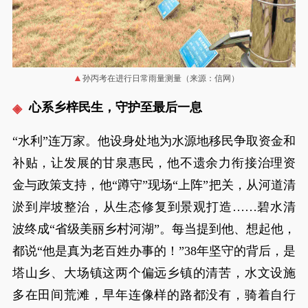
孙丙考在进行日常雨量测量（来源：信网）
心系乡梓民生，守护至最后一息
“水利”连万家。他设身处地为水源地移民争取资金和
补贴，让发展的甘泉惠民，他不遗余力衔接治理资
金与政策支持，他“蹲守”现场“上阵”把关，从河道清
淤到岸坡整治，从生态修复到景观打造……碧水清
波终成“省级美丽乡村河湖”。每当提到他、想起他，
都说“他是真为老百姓办事的！”38年坚守的背后，是
塔山乡、大场镇这两个偏远乡镇的清苦，水文设施
多在田间荒滩，早年连像样的路都没有，骑着自行