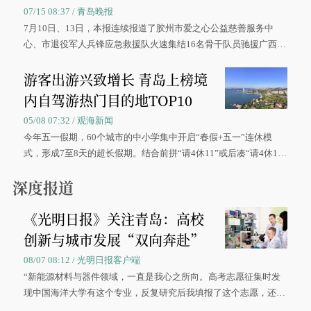
07/15 08:37 / 青岛晚报
7月10日、13日，本报连续报道了胶州市爱之心公益慈善服务中
心、市退役军人兵锋应急救援队火速集结16名骨干队员驰援广西灾
区、奋战在抢险一线的故事，得到众多读者点赞。
游客出游兴致增长 青岛上榜境
内自驾游热门目的地TOP10
05/08 07:32 / 观海新闻
今年五一假期，60个城市的中小学集中开启“春假+五一”连休模
式，形成7至8天的超长假期。结合前拼“请4休11”或后凑“请4休1
0”的拼假方案，带动游客出游兴致增长。
深度报道
《光明日报》关注青岛：高校
创新与城市发展“双向奔赴”
08/07 08:12 / 光明日报客户端
“新能源材料与器件领域，一直是我心之所向。高考志愿征集时发
现中国海洋大学有这个专业，反复研究后我填报了这个志愿，还真
被录取了。”今年7月，来自山西的学子郝君豪，如愿收到中国海洋