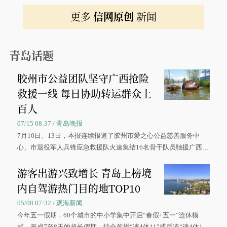
更多
信网原创
新闻
青岛话题
胶州市公益团队坚守广西抢险
救援一线 每日协助转运群众上
百人
07/15 08:37 / 青岛晚报
7月10日、13日，本报连续报道了胶州市爱之心公益慈善服务中
心、市退役军人兵锋应急救援队火速集结16名骨干队员驰援广西灾
区、奋战在抢险一线的故事，得到众多读者点赞。
游客出游兴致增长 青岛上榜境
内自驾游热门目的地TOP10
05/08 07:32 / 观海新闻
今年五一假期，60个城市的中小学集中开启“春假+五一”连休模
式，形成7至8天的超长假期。结合前拼“请4休11”或后凑“请4休1