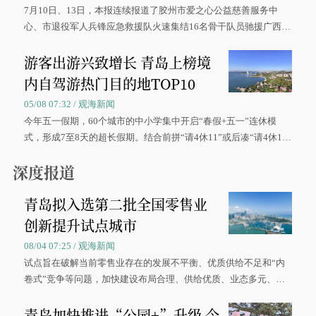
7月10日、13日，本报连续报道了胶州市爱之心公益慈善服务中
心、市退役军人兵锋应急救援队火速集结16名骨干队员驰援广西灾
区、奋战在抢险一线的故事，得到众多读者点赞。
游客出游兴致增长 青岛上榜境
内自驾游热门目的地TOP10
05/08 07:32 / 观海新闻
今年五一假期，60个城市的中小学集中开启“春假+五一”连休模
式，形成7至8天的超长假期。结合前拼“请4休11”或后凑“请4休1
0”的拼假方案，带动游客出游兴致增长。
深度报道
青岛拟入选第二批全国零售业
创新提升试点城市
08/04 07:25 / 观海新闻
试点旨在破解当前零售业存在的发展不平衡、优质供给不足和“内
卷式”竞争等问题，加快建设布局合理、供给优质、业态多元、智
慧便捷、竞争有序的现代零售体系。
青岛加快推进“公园+”升级 今