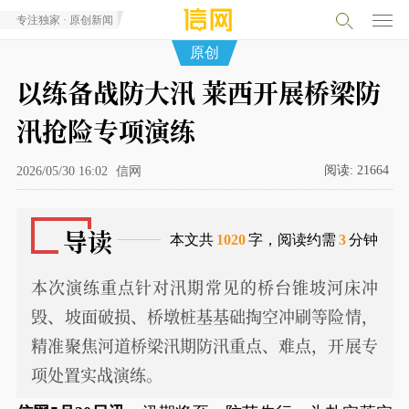
专注独家 · 原创新闻
原创
以练备战防大汛 莱西开展桥梁防
汛抢险专项演练
阅读:
21664
2026/05/30 16:02
信网
导读
本文共
1020
字，阅读约需
3
分钟
本次演练重点针对汛期常见的桥台锥坡河床冲
毁、坡面破损、桥墩桩基基础掏空冲刷等险情，
精准聚焦河道桥梁汛期防汛重点、难点，开展专
项处置实战演练。