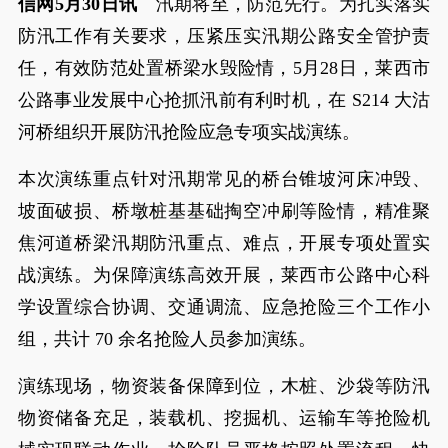
信网5月30日讯
汛期将至，防范先行。为扎实落实
防汛工作有关要求，压紧压实汛期公路安全管护责
任，有效防范处置桥梁水毁险情，5月28日，莱西市
公路事业发展中心抢抓汛前有利时机，在 S214 大沽
河桥组织开展防汛抢险应急专项实战演练。
本次演练重点针对汛期常见的桥台锥坡河床冲毁、
坡面破损、桥墩桩基基础掏空冲刷等险情，精准聚
焦河道桥梁汛期防汛重点、难点，开展专项处置实
战演练。为保障演练高效开展，莱西市公路中心科
学设置综合协调、交通调流、应急抢险三个工作小
组，共计 70 余名抢险人员参加演练。
演练现场，物资装备保障到位，木桩、沙袋等防汛
物资储备充足，装载机、挖掘机、运输车等抢险机