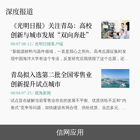
0”的拼假方案，带动游客出游兴致增长。
深度报道
《光明日报》关注青岛：高校
创新与城市发展“双向奔赴”
08/07 08:12 / 光明日报客户端
“新能源材料与器件领域，一直是我心之所向。高考志愿征集时发
现中国海洋大学有这个专业，反复研究后我填报了这个志愿，还真
被录取了。”今年7月，来自山西的学子郝君豪，如愿收到中国海洋
青岛拟入选第二批全国零售业
大学材料科学与工程学院材料类专业的录取通知书。
创新提升试点城市
08/04 07:25 / 观海新闻
试点旨在破解当前零售业存在的发展不平衡、优质供给不足和“内
卷式”竞争等问题，加快建设布局合理、供给优质、业态多元、智
慧便捷、竞争有序的现代零售体系。
信网应用