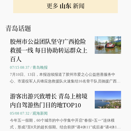
更多
山东
新闻
青岛话题
胶州市公益团队坚守广西抢险
救援一线 每日协助转运群众上
百人
07/15 08:37 / 青岛晚报
7月10日、13日，本报连续报道了胶州市爱之心公益慈善服务中
心、市退役军人兵锋应急救援队火速集结16名骨干队员驰援广西灾
区、奋战在抢险一线的故事，得到众多读者点赞。
游客出游兴致增长 青岛上榜境
内自驾游热门目的地TOP10
05/08 07:32 / 观海新闻
今年五一假期，60个城市的中小学集中开启“春假+五一”连休模
式，形成7至8天的超长假期。结合前拼“请4休11”或后凑“请4休1