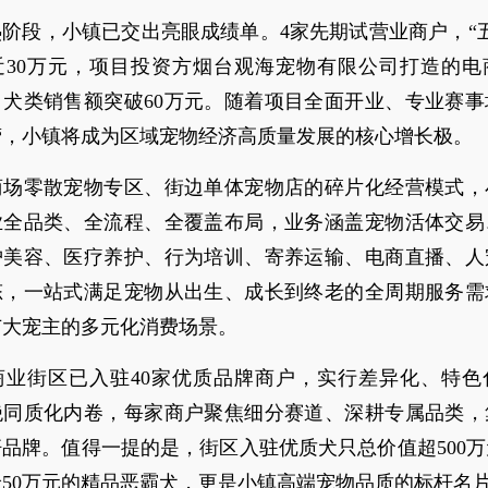
阶段，小镇已交出亮眼成绩单。4家先期试营业商户，“
近30万元，项目投资方烟台观海宠物有限公司打造的电
月犬类销售额突破60万元。随着项目全面开业、专业赛事
营，小镇将成为区域宠物经济高质量发展的核心增长极。
商场零散宠物专区、街边单体宠物店的碎片化经营模式，
业全品类、全流程、全覆盖布局，业务涵盖宠物活体交易
护美容、医疗养护、行为培训、寄养运输、电商直播、人
态，一站式满足宠物从出生、成长到终老的全周期服务需
广大宠主的多元化消费场景。
商业街区已入驻40家优质品牌商户，实行差异化、特色
绝同质化内卷，每家商户聚焦细分赛道、深耕专属品类，
品牌。值得一提的是，街区入驻优质犬只总价值超500
50万元的精品恶霸犬，更是小镇高端宠物品质的标杆名