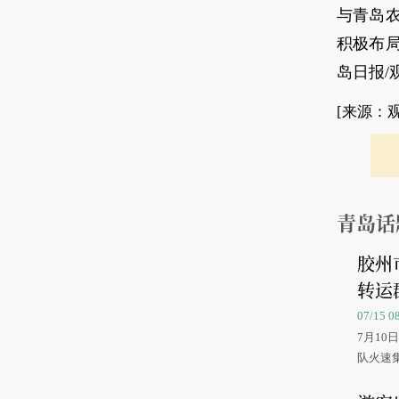
与青岛
积极布
岛日报/
[来源：
青岛话
胶州
转运
07/15 
7月1
队火速