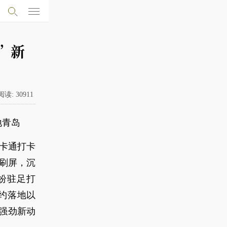
”新
阅读:
30911
地青岛
色卡通打卡
刷屏，沉
纷驻足打
约落地以
强劲新动