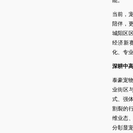
能。
当前，
陪伴，
城阳区
经济新
化、专
深耕中
泰豪宠物
业街区与
式、强
割裂的
维业态
分彰显