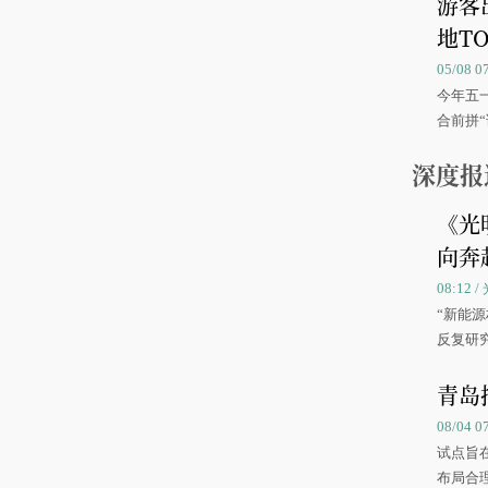
游客
地TO
05/08 
今年五
合前拼“
深度报
《光
向奔
08:12
“新能
反复研
中国海
青岛
08/04 
试点旨
布局合