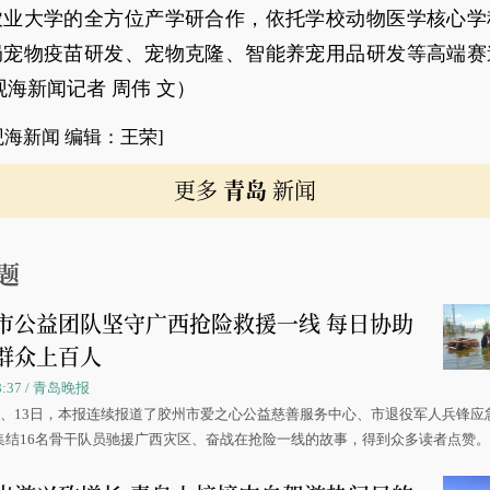
农业大学的全方位产学研合作，依托学校动物医学核心学
局宠物疫苗研发、宠物克隆、智能养宠用品研发等高端赛
观海新闻记者 周伟 文）
观海新闻 编辑：王荣]
更多
青岛
新闻
题
市公益团队坚守广西抢险救援一线 每日协助
群众上百人
08:37 / 青岛晚报
0日、13日，本报连续报道了胶州市爱之心公益慈善服务中心、市退役军人兵锋应
集结16名骨干队员驰援广西灾区、奋战在抢险一线的故事，得到众多读者点赞