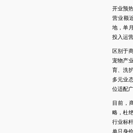
开业预热
营业额
地，单
投入运
区别于
宠物产
育、洗
多元业
位适配
目前，
略，杜
行业标杆
单只身价