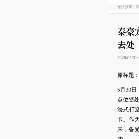
专注独家 · 
泰豪
去处
2026/05/31 
原标题
5月30
点位随
浸式打
卡。作
来，备