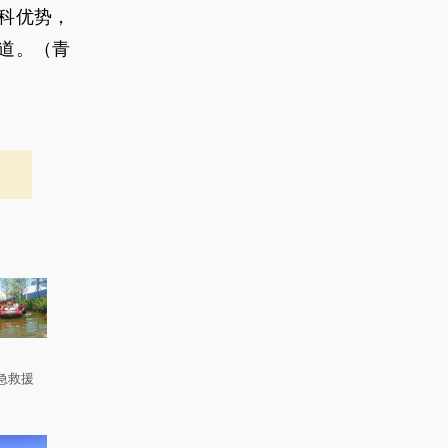
科优势，
道。（青
急救援
。