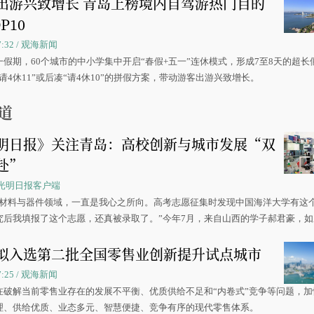
出游兴致增长 青岛上榜境内自驾游热门目的
P10
07:32 / 观海新闻
一假期，60个城市的中小学集中开启“春假+五一”连休模式，形成7至8天的超长
请4休11”或后凑“请4休10”的拼假方案，带动游客出游兴致增长。
道
明日报》关注青岛：高校创新与城市发展“双
赴”
 / 光明日报客户端
源材料与器件领域，一直是我心之所向。高考志愿征集时发现中国海洋大学有这
究后我填报了这个志愿，还真被录取了。”今年7月，来自山西的学子郝君豪，
洋大学材料科学与工程学院材料类专业的录取通知书。
拟入选第二批全国零售业创新提升试点城市
07:25 / 观海新闻
在破解当前零售业存在的发展不平衡、优质供给不足和“内卷式”竞争等问题，加
理、供给优质、业态多元、智慧便捷、竞争有序的现代零售体系。