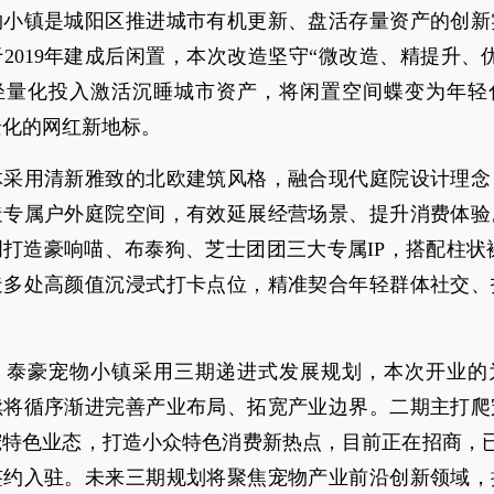
物小镇是城阳区推进城市有机更新、盘活存量资产的创新
2019年建成后闲置，本次改造坚守“微改造、精提升、
轻量化投入激活沉睡城市资产，将闲置空间蝶变为年轻
景化的网红新地标。
体采用清新雅致的北欧建筑风格，融合现代庭院设计理念
造专属户外庭院空间，有效延展经营场景、提升消费体验
打造豪响喵、布泰狗、芝士团团三大专属IP，搭配柱状
造多处高颜值沉浸式打卡点位，精准契合年轻群体社交、
。
，泰豪宠物小镇采用三期递进式发展规划，本次开业的
续将循序渐进完善产业布局、拓宽产业边界。二期主打爬
宠特色业态，打造小众特色消费新热点，目前正在招商，已
签约入驻。未来三期规划将聚焦宠物产业前沿创新领域，