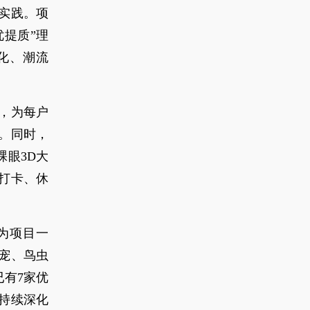
实践。项
优提质”理
化、潮流
，为每户
。同时，
裸眼3D大
打卡、休
为项目一
宠、鸟虫
有7家优
持续深化