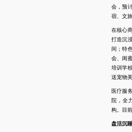
会，预
宿、文
在核心
打造沉
间；特
会、闺
培训学
送宠物
医疗服务
院，全
构。目
盘活沉