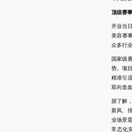
顶级赛
开业当日
美容赛
众多行
国家级
势。项目
精准引
双向造
据了解
新风、
业场景
常态化