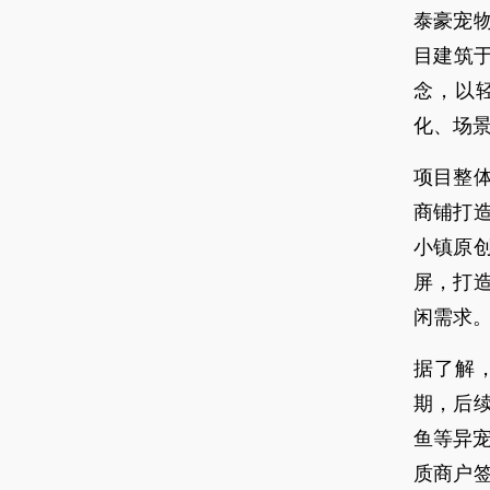
泰豪宠
目建筑于
念，以
化、场
项目整
商铺打
小镇原创
屏，打
闲需求
据了解
期，后
鱼等异
质商户