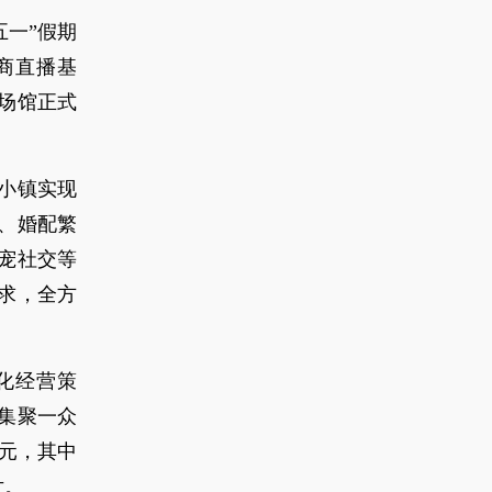
五一”假期
商直播基
场馆正式
小镇实现
、婚配繁
宠社交等
求，全方
化经营策
集聚一众
万元，其中
片。