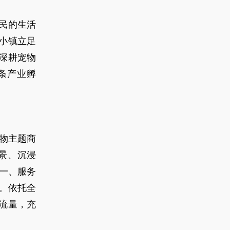
民的生活
小镇立足
深耕宠物
条产业孵
宠物主题商
场景、沉浸
一、服务
。依托全
流量，充