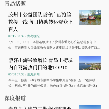
青岛话题
胶州市公益团队坚守广西抢险
救援一线 每日协助转运群众上
百人
07/15 08:37 / 青岛晚报
7月10日、13日，本报连续报道了胶州市爱之心公益慈善服务中
心、市退役军人兵锋应急救援队火速集结16名骨干队员驰援广西灾
区、奋战在抢险一线的故事，得到众多读者点赞。
游客出游兴致增长 青岛上榜境
内自驾游热门目的地TOP10
05/08 07:32 / 观海新闻
今年五一假期，60个城市的中小学集中开启“春假+五一”连休模
式，形成7至8天的超长假期。结合前拼“请4休11”或后凑“请4休1
0”的拼假方案，带动游客出游兴致增长。
深度报道
青岛拟入选第二批全国零售业