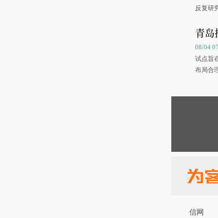
反复研
中国海
青岛
08/04 
试点旨
布局合
信网