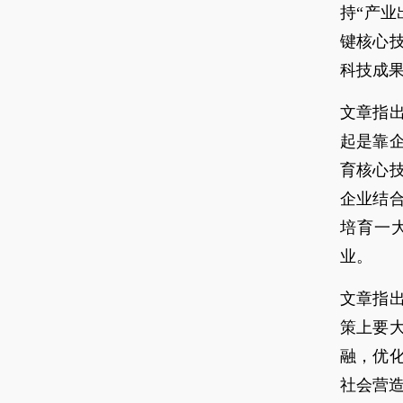
持“产
键核心
科技成
文章指
起是靠
育核心
企业结
培育一
业。
文章指
策上要
融，优
社会营