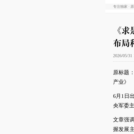
专注独家 · 
《求
布局
2026/05/31 
原标题
产业》
6月1日
央军委
文章强
握发展