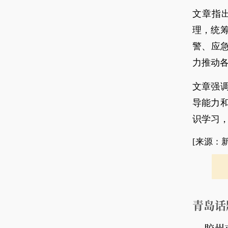
文章指
理，统
警、应急
力推动
文章强
导能力
识学习
[来源：
青岛话