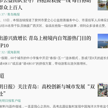
市公益团队坚守广西抢险救援一线 每日协助
群众上百人
08:37 / 青岛晚报
0日、13日，本报连续报道了胶州市爱之心公益慈善服务中心、市退役军人兵锋应
集结16名骨干队员驰援广西灾区、奋战在抢险一线的故事，得到众多读者点赞
出游兴致增长 青岛上榜境内自驾游热门目的
P10
07:32 / 观海新闻
一假期，60个城市的中小学集中开启“春假+五一”连休模式，形成7至8天的超长
请4休11”或后凑“请4休10”的拼假方案，带动游客出游兴致增长。
道
明日报》关注青岛：高校创新与城市发展“双
赴”
 / 光明日报客户端
源材料与器件领域，一直是我心之所向。高考志愿征集时发现中国海洋大学有这