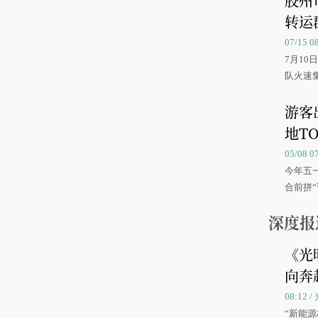
胶州
转运
07/15 
7月1
队火速
游客
地TO
05/08 
今年五
合前拼“
深度报
《光
向奔
08:12
“新能