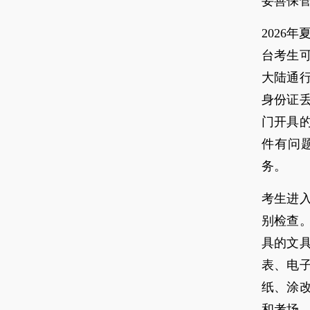
妥善保
2026
台考生
大陆通
身份证
门开具
件有问
务。
考生进
别检查
具的文
表、电
纸、涂
和考场