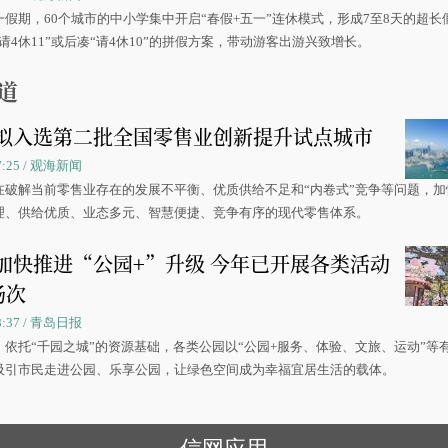
一假期，60个城市的中小学集中开启“春假+五一”连休模式，形成7至8天的超长
请4休11”或后凑“请4休10”的拼假方案，带动游客出游兴致增长。
道
拟入选第二批全国零售业创新提升试点城市
07:25 / 观海新闻
在破解当前零售业存在的发展不平衡、优质供给不足和“内卷式”竞争等问题，加
理、供给优质、业态多元、智慧便捷、竞争有序的现代零售体系。
加快推进“公园+”升级 今年已开展各类活动
场次
08:37 / 青岛日报
，依托“千园之城”的资源基础，各类公园以“公园+服务、体验、文旅、运动”等
吸引市民走进公园、乐享公园，让绿色空间成为幸福宜居生活的载体。