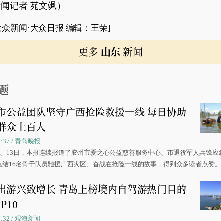
闻记者 苑文飒）
大众新闻·大众日报 编辑：王荣]
更多
山东
新闻
题
市公益团队坚守广西抢险救援一线 每日协助
群众上百人
08:37 / 青岛晚报
0日、13日，本报连续报道了胶州市爱之心公益慈善服务中心、市退役军人兵锋应
集结16名骨干队员驰援广西灾区、奋战在抢险一线的故事，得到众多读者点赞
出游兴致增长 青岛上榜境内自驾游热门目的
P10
07:32 / 观海新闻