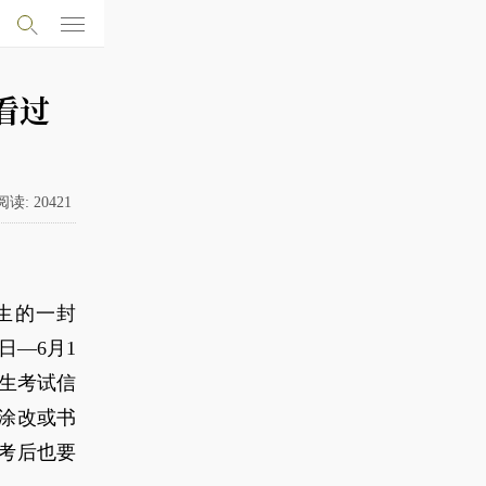
看过
阅读:
20421
考生的一封
7日—6月1
招生考试信
涂改或书
考后也要