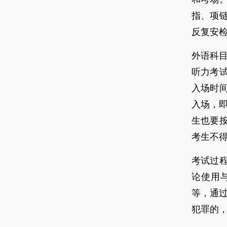
指、项
反复安
外语科目
听力考
入场时
入场，即
生也要
考生不
考试过
论使用
等，通
犯罪的