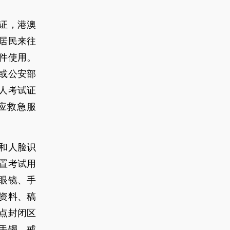
份证，港澳
居民来往
件使用。
或公安部
人考试证
应救急服
和人脸识
置考试用
眼镜、手
资料、稿
点封闭区
手镯、戒