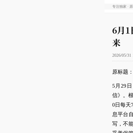
专注独家 · 
6月
来
2026/05/31 
原标题：
5月29
信》。根据
0日每天
息平台
写，不