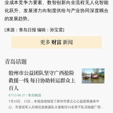
业成本竞争力要素、数智创新向全流程无人化智能
化跃升、发展潜力向制度供给与产业协同深度耦合
的发展趋势。
[来源：青岛日报 编辑：孙宝震]
更多
财富
新闻
青岛话题
胶州市公益团队坚守广西抢险
救援一线 每日协助转运群众上
百人
07/15 08:37 / 青岛晚报
7月10日、13日，本报连续报道了胶州市爱之心公益慈善服务中
心、市退役军人兵锋应急救援队火速集结16名骨干队员驰援广西灾
区、奋战在抢险一线的故事，得到众多读者点赞。