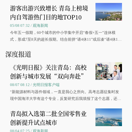
游客出游兴致增长 青岛上榜境
内自驾游热门目的地TOP10
05/08 07:32 / 观海新闻
今年五一假期，60个城市的中小学集中开启“春假+五一”连休模
式，形成7至8天的超长假期。结合前拼“请4休11”或后凑“请4休1
0”的拼假方案，带动游客出游兴致增长。
深度报道
《光明日报》关注青岛：高校
创新与城市发展“双向奔赴”
08/07 08:12 / 光明日报客户端
“新能源材料与器件领域，一直是我心之所向。高考志愿征集时发
现中国海洋大学有这个专业，反复研究后我填报了这个志愿，还真
被录取了。”今年7月，来自山西的学子郝君豪，如愿收到中国海洋
青岛拟入选第二批全国零售业
大学材料科学与工程学院材料类专业的录取通知书。
创新提升试点城市
08/04 07:25 / 观海新闻