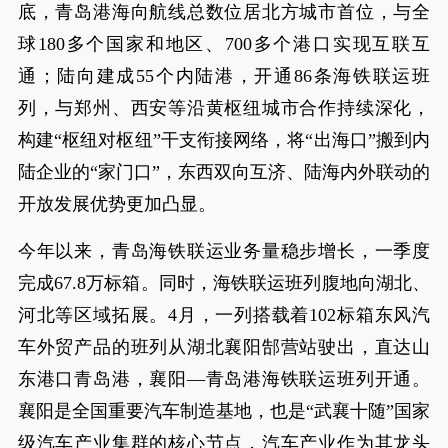
底，青岛港海向航线总数位居北方城市首位，与全
球180多个国家和地区、700多个港口实现互联互
通；陆向建成55个内陆港，开通86条海铁联运班
列，与郑州、西安等沿黄枢纽城市合作持续深化，
构建“枢纽对枢纽”干支衔接网络，将“出海口”搬到内
陆企业的“家门口”，东西双向互济、陆海内外联动的
开放发展优势更加凸显。
今年以来，青岛海铁联运业务量稳步增长，一季度
完成67.8万标箱。同时，海铁联运班列腹地向湖北、
河北等区域拓展。4月，一列搭载着102标箱东风汽
车外贸产品的班列从湖北襄阳郜营站驶出，直达山
东港口青岛港，襄阳—青岛港海铁联运班列开通。
襄阳是全国重要汽车制造基地，也是“武襄十随”国家
级汽车产业集群的核心节点，汽车产业作为其龙头