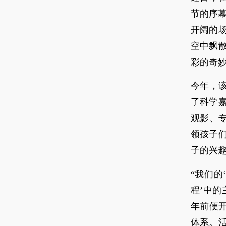
节的序
开阔的
空中飘
彩的奇
今年，该
了科学
观影、
领孩子
子的兴趣
“我们的
程’中
年前便
体系。