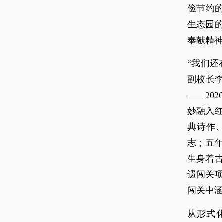
俭节约
生态园
奉献精
“我们
副校长
——20
妙融入
典诗作
志；五
生身着
遗闯关
闯关中
从形式