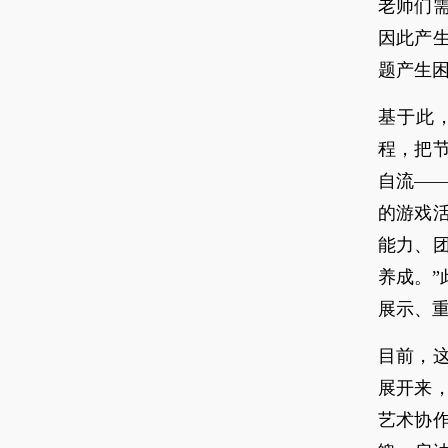
老师们
因此产
题产生困
基于此
程，把
自流—
的游戏
能力、
养成。
展示、
目前，
展开来
艺术协