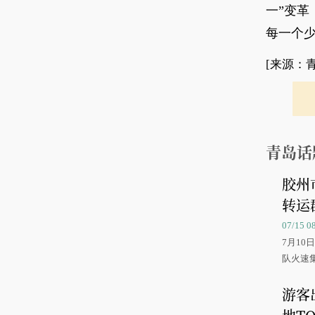
一”变
每一个
[来源：
青岛话
胶州
转运
07/15 
7月1
队火速
游客