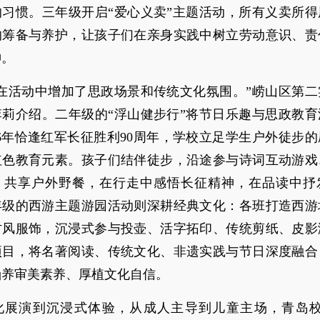
的习惯。三年级开启“爱心义卖”主题活动，所有义卖所得
的筹备与养护，让孩子们在亲身实践中树立劳动意识、责
神。
还在活动中增加了思政场景和传统文化氛围。”崂山区第二
李莉介绍。二年级的“浮山健步行”将节日乐趣与思政教育
26年恰逢红军长征胜利90周年，学校立足学生户外徒步
红色教育元素。孩子们结伴徒步，沿途参与诗词互动游戏
、共享户外野餐，在行走中感悟长征精神，在品读中抒
年级的西游主题游园活动则深耕经典文化：各班打造西游
古风服饰，沉浸式参与投壶、活字拓印、传统剪纸、皮影
项目，将名著阅读、传统文化、非遗实践与节日深度融合
涵养审美素养、厚植文化自信。
化展演到沉浸式体验，从成人主导到儿童主场，青岛校