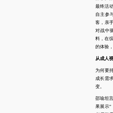
最终活
自主参
客，亲
对战中
料，在
的体验
从成人
为何要
成长需求
变。
邵瑜坦言
果展示