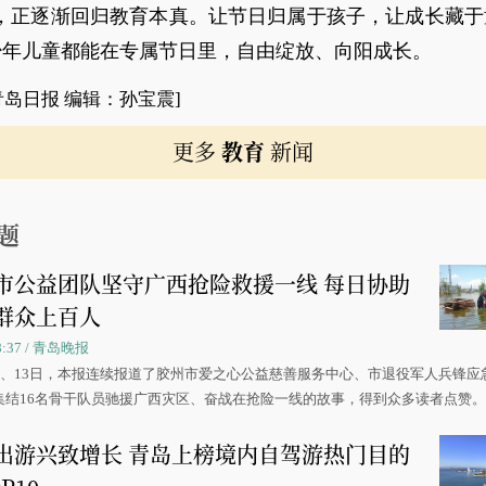
革，正逐渐回归教育本真。让节日归属于孩子，让成长藏于
少年儿童都能在专属节日里，自由绽放、向阳成长。
青岛日报 编辑：孙宝震]
更多
教育
新闻
题
市公益团队坚守广西抢险救援一线 每日协助
群众上百人
08:37 / 青岛晚报
0日、13日，本报连续报道了胶州市爱之心公益慈善服务中心、市退役军人兵锋应
集结16名骨干队员驰援广西灾区、奋战在抢险一线的故事，得到众多读者点赞
出游兴致增长 青岛上榜境内自驾游热门目的