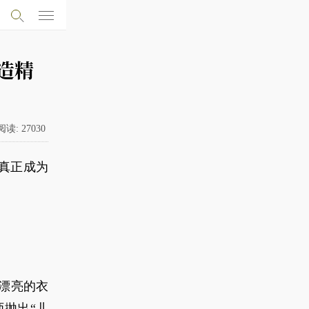
造精
阅读:
27030
真正成为
穿漂亮的衣
师抛出“儿