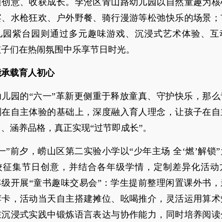
迪创意、收获成长。李沧区青山路幼儿园以自然童趣为核
宴、水枪狂欢、户外野餐、骑行漫游等松弛快乐的场景；
儿园紫台园则通过多元趣味游戏、沉浸式艺术体验、互
孩子们在热闹氛围中乐享节日时光。
能承载育人初心
幼儿园的“六一”革新更侧重于释放童真、守护快乐，那么
则在自主体验的基础上，深度融入育人理念，让孩子在自
、涵养品格，真正实现“过节即成长”。
一”前夕，崂山区第二实验小学以“少年主场 全‘燃’解锁
校征集节日创意，并结合各年级学情，定制差异化活动
年级开展“童书趣味交易会”：学生提前整理闲置课外书，
荐卡，活动当天自主搭建摊位、吆喝推介，灵活运用算术
在沉浸式实践中锻炼语言表达与协作能力，同时培养阅读