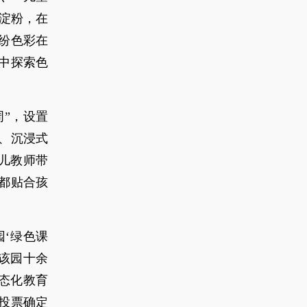
淀粉，在
纷色彩在
中探索色
周”，设置
、沉浸式
儿教师带
都贴合孩
园‘绿色课
该园十余
态化教育
投票确定