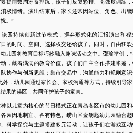
需要提前数周筹备排练，孩子们反复彩排、高强度训练，
生消极情绪。演出结束后，家长还常因站位、角色、出镜
扰。”
，该园持续创新过节模式，摒弃形式化的汇报演出和程
节日的时间、空间、选择权交还给孩子。同时，自由狂欢
—幼儿园将教育目标巧妙融入趣味活动之中。邵瑜举例，“
活动，藏着满满的教育价值。孩子们自主合作搭建帐篷，
团队协作与创新思维；集市交易中，沟通能力和规则意识
”此外，幼儿园通过家长会、家校沟通等方式，持续引导家
重结果的误区，共同守护孩子的童真。
这种以儿童为核心的节日模式正在青岛各区市的幼儿园和
，各园因地制宜、各有特色。崂山区金钥匙幼儿园融合趣
作、科学探究与主题搭建多元活动，让孩子们在游戏互动