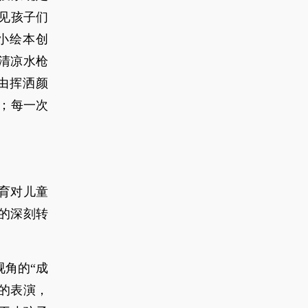
见孩子们
小绘本创
清凉水枪
由挥洒颜
；每一次
育对儿童
”的深刻转
视角的“成
的表演，