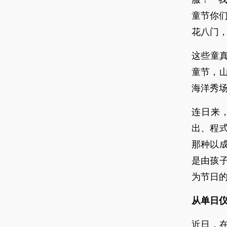
童节你
花八门
这些童
童节，
海洋秀
连日来
出、程
那种以
是由孩
为节日
从单日
近日，