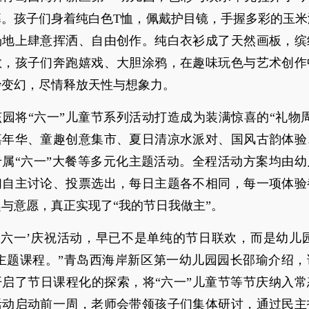
幕。孩子们身着纯白色T恤，佩戴护目镜，手握多彩的玉米
场地上肆意挥洒、自由创作。纯白衣衫成了天然画板，缤
散，孩子们奔跑嬉戏、大胆涂鸦，在趣味玩色与艺术创作
妙变幻，尽情释放天性与想象力。
园将“六一”儿童节系列活动打造成为装满惊喜的“礼物
嘉年华、童趣创意集市、夏日清凉水派对、国风古韵体验
专属“六一”大餐等多元化主题活动。全程活动方案均由幼
们自主讨论、投票选出，每日主题各不相同，每一项体验
与意愿，真正实现了“我的节日我做主”。
‘六一’庆祝活动，早已不是单纯的节日联欢，而是幼儿
的主题课程。”青岛西海岸新区第一幼儿园园长邵瑜介绍，
开启了节日课程化的探索，将“六一”儿童节等节庆纳入常
活动启动前一周，老师会带领孩子们集体研讨，通过民主