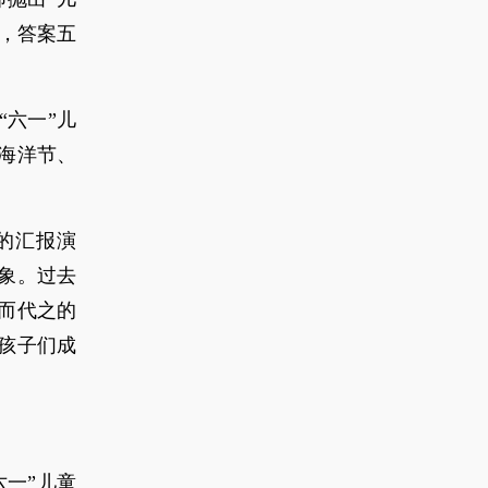
，答案五
六一”儿
海洋节、
的汇报演
象。过去
而代之的
孩子们成
一”儿童