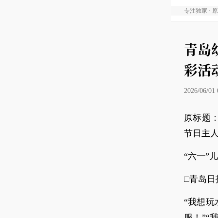
专注独家 · 
青岛
彩活
2026/06/01 
原标题
节日主
“六一”
□青岛日
“我想玩
服！”“