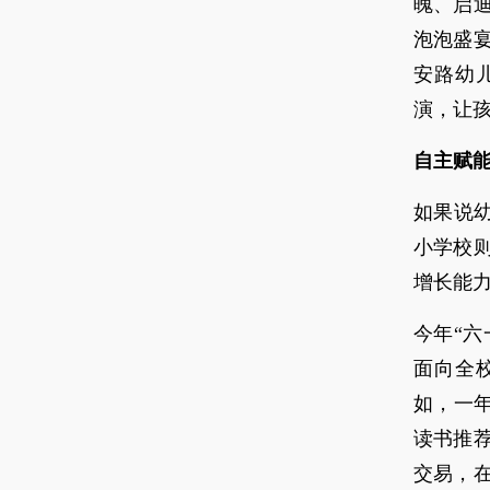
魄、启
泡泡盛
安路幼
演，让
自主赋
如果说
小学校
增长能力
今年“六
面向全
如，一
读书推
交易，