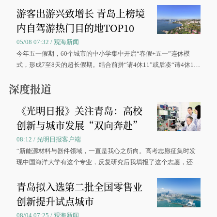
游客出游兴致增长 青岛上榜境
内自驾游热门目的地TOP10
05/08 07:32 / 观海新闻
今年五一假期，60个城市的中小学集中开启“春假+五一”连休模
式，形成7至8天的超长假期。结合前拼“请4休11”或后凑“请4休1
0”的拼假方案，带动游客出游兴致增长。
深度报道
《光明日报》关注青岛：高校
创新与城市发展“双向奔赴”
08:12 / 光明日报客户端
“新能源材料与器件领域，一直是我心之所向。高考志愿征集时发
现中国海洋大学有这个专业，反复研究后我填报了这个志愿，还真
被录取了。”今年7月，来自山西的学子郝君豪，如愿收到中国海洋
青岛拟入选第二批全国零售业
大学材料科学与工程学院材料类专业的录取通知书。
创新提升试点城市
08/04 07:25 / 观海新闻