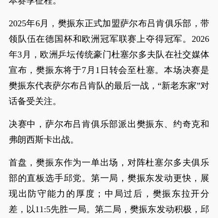
本赛季征程。
2025年6月，樊振东正式加盟萨尔布吕肯俱乐部，带
领队伍在德国杯和欧洲冠军联赛上夺得冠军。2026
年3月，欧洲乒坛传统豪门杜塞尔多夫队在社交媒体
宣布，樊振东将于7月1日转会至杜塞。本场决赛是
樊振东代表萨尔布吕肯队的最后一战，“新老东家”对
话备受关注。
决赛中，萨尔布吕肯俱乐部派出樊振东、约奇克和
弗朗西斯卡出战。
首盘，樊振东作为一单出场，对阵杜塞尔多夫俱乐
部的直板选手邱党。第一局，樊振东发动更快，展
现出防守能力的厚度；中局过后，樊振东拉开分
差，以11:5先胜一局。第二局，樊振东发动积极，邱