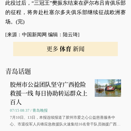
此役过后，“三冠王”樊振东结束在萨尔布吕肯俱乐部
的征程，将奔赴杜塞尔多夫俱乐部继续征战欧洲赛
场。(完)
[来源：中国新闻网 编辑：陆云琦]
更多
体育
新闻
青岛话题
胶州市公益团队坚守广西抢险
救援一线 每日协助转运群众上
百人
07/15 08:37 / 青岛晚报
7月10日、13日，本报连续报道了胶州市爱之心公益慈善服务中
心、市退役军人兵锋应急救援队火速集结16名骨干队员驰援广西灾
区、奋战在抢险一线的故事，得到众多读者点赞。