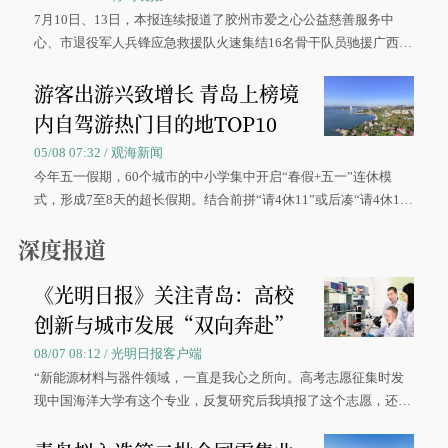
7月10日、13日，本报连续报道了胶州市爱之心公益慈善服务中
心、市退役军人兵锋应急救援队火速集结16名骨干队员驰援广西灾
区、奋战在抢险一线的故事，得到众多读者点赞。
游客出游兴致增长 青岛上榜境
内自驾游热门目的地TOP10
05/08 07:32 / 观海新闻
今年五一假期，60个城市的中小学集中开启“春假+五一”连休模
式，形成7至8天的超长假期。结合前拼“请4休11”或后凑“请4休1
0”的拼假方案，带动游客出游兴致增长。
深度报道
《光明日报》关注青岛：高校
创新与城市发展“双向奔赴”
08/07 08:12 / 光明日报客户端
“新能源材料与器件领域，一直是我心之所向。高考志愿征集时发
现中国海洋大学有这个专业，反复研究后我填报了这个志愿，还真
被录取了。”今年7月，来自山西的学子郝君豪，如愿收到中国海洋
大学材料科学与工程学院材料类专业的录取通知书。