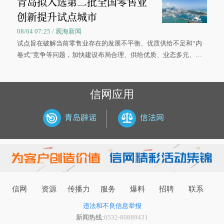
青岛拟入选第二批全国零售业
创新提升试点城市
08/04 07:25 / 观海新闻
试点旨在破解当前零售业存在的发展不平衡、优质供给不足和“内
卷式”竞争等问题，加快建设布局合理、供给优质、业态多元、智
慧便捷、竞争有序的现代零售体系。
信网应用
信网
资源
传播力
服务
爆料
招聘
联系
违法和不良信息举报
新闻热线:
0532-80889431