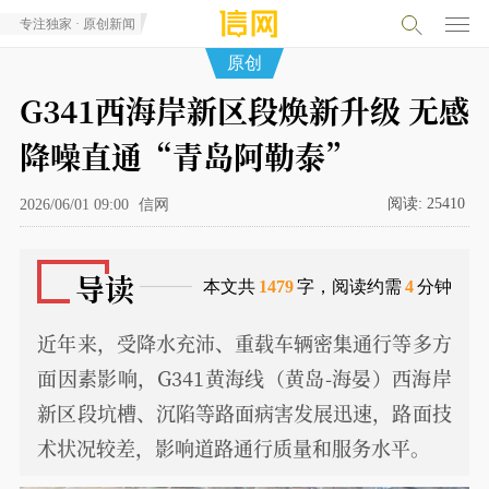
专注独家 · 原创新闻
原创
G341西海岸新区段焕新升级 无感
降噪直通“青岛阿勒泰”
阅读:
25410
2026/06/01 09:00
信网
导读
本文共
1479
字，阅读约需
4
分钟
近年来，受降水充沛、重载车辆密集通行等多方
面因素影响，G341黄海线（黄岛-海晏）西海岸
新区段坑槽、沉陷等路面病害发展迅速，路面技
术状况较差，影响道路通行质量和服务水平。