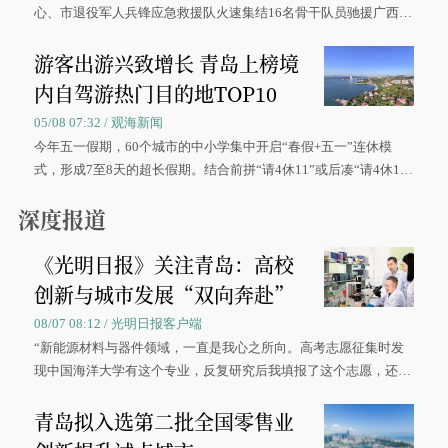
心、市退役军人兵锋应急救援队火速集结16名骨干队员驰援广西灾
区、奋战在抢险一线的故事，得到众多读者点赞。
游客出游兴致增长 青岛上榜境
内自驾游热门目的地TOP10
05/08 07:32 / 观海新闻
今年五一假期，60个城市的中小学集中开启“春假+五一”连休模
式，形成7至8天的超长假期。结合前拼“请4休11”或后凑“请4休1
0”的拼假方案，带动游客出游兴致增长。
深度报道
《光明日报》关注青岛：高校
创新与城市发展“双向奔赴”
08/07 08:12 / 光明日报客户端
“新能源材料与器件领域，一直是我心之所向。高考志愿征集时发
现中国海洋大学有这个专业，反复研究后我填报了这个志愿，还真
被录取了。”今年7月，来自山西的学子郝君豪，如愿收到中国海洋
青岛拟入选第二批全国零售业
大学材料科学与工程学院材料类专业的录取通知书。