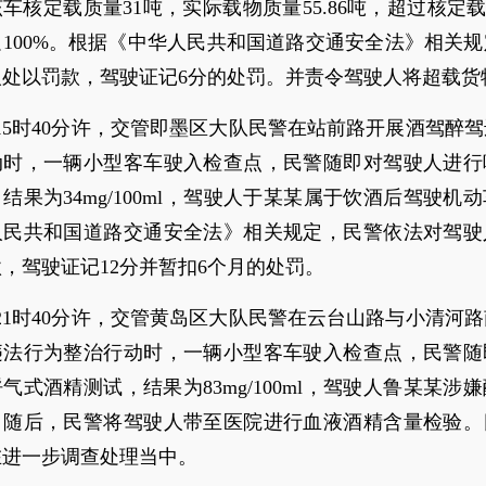
车核定载质量31吨，实际载物质量55.86吨，超过核定载
100%。根据《中华人民共和国道路交通安全法》相关
人处以罚款，驾驶证记6分的处罚。并责令驾驶人将超载货
日15时40分许，交管即墨区大队民警在站前路开展酒驾醉
动时，一辆小型客车驶入检查点，民警随即对驾驶人进行
结果为34mg/100ml，驾驶人于某某属于饮酒后驾驶机
人民共和国道路交通安全法》相关规定，民警依法对驾驶
，驾驶证记12分并暂扣6个月的处罚。
日21时40分许，交管黄岛区大队民警在云台山路与小清河
违法行为整治行动时，一辆小型客车驶入检查点，民警随
气式酒精测试，结果为83mg/100ml，驾驶人鲁某某涉
。随后，民警将驾驶人带至医院进行血液酒精含量检验。
在进一步调查处理当中。