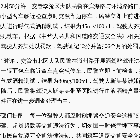
日22时50分许，交管李沧区大队民警在滨海路与环湾路路
辆小型客车临近检查点时突然靠边停车，民警立即上前进
人进行呼气式酒精测试，结果为45mg/100ml，驾驶人
驶机动车。根据《中华人民共和国道路交通安全法》相关
驾驶人齐某处以罚款，驾驶证记12分并暂扣6个月的处罚
日21时许，交管市北区大队民警在滁州路开展酒驾醉驾违
，一辆面包车临近查车点突然停车，民警立即上前检查，
气式酒精测试，结果为80mg/100ml，驾驶人靳某某涉
。随后，民警将驾驶人靳某某带至医院进行血液酒精含量
案件正在进一步调查处理当中。
管部门提醒，每一位驾驶人都应时刻绷紧交通安全这根弦
醉驾、超员超载等交通违法行为，切勿因一时侥幸埋下事
大市民自觉遵守交通法律法规，共同筑牢道路交通安全防