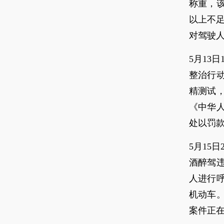
称重，该
以上不足
对驾驶
5月13
整治行
精测试，
《中华
处以罚款
5月15
酒醉驾
人进行呼
机动车
案件正