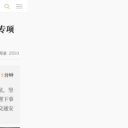
专项
阅读:
25513
需
5
分钟
弦，坚
埋下事
交通安