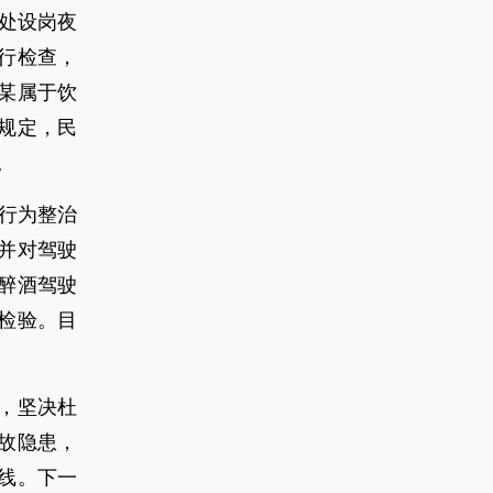
口处设岗夜
行检查，
齐某属于饮
规定，民
。
法行为整治
并对驾驶
嫌醉酒驾驶
检验。目
，坚决杜
故隐患，
线。下一