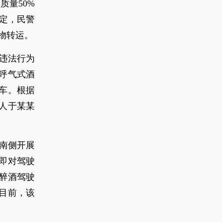
质量50%
规定，民警
物转运。
驾违法行为
呼气式酒
动车。根据
人于某某
路南侧开展
即对驾驶
嫌醉酒驾驶
目前，该