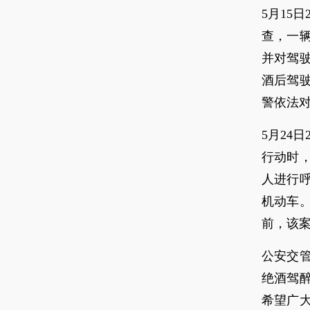
5月15
查，一
并对驾驶
酒后驾
警依法对
5月24
行动时
人进行呼
机动车
前，该
公安交
绝酒驾
希望广