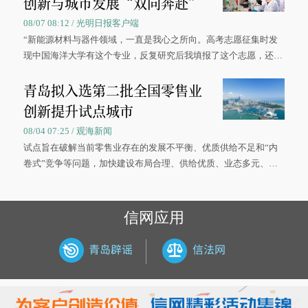
创新与城市发展“双向奔赴”
08/07 08:12 / 光明日报客户端
“新能源材料与器件领域，一直是我心之所向。高考志愿征集时发
现中国海洋大学有这个专业，反复研究后我填报了这个志愿，还真
被录取了。”今年7月，来自山西的学子郝君豪，如愿收到中国海洋
青岛拟入选第二批全国零售业
大学材料科学与工程学院材料类专业的录取通知书。
创新提升试点城市
08/04 07:25 / 观海新闻
试点旨在破解当前零售业存在的发展不平衡、优质供给不足和“内
卷式”竞争等问题，加快建设布局合理、供给优质、业态多元、智
慧便捷、竞争有序的现代零售体系。
信网应用