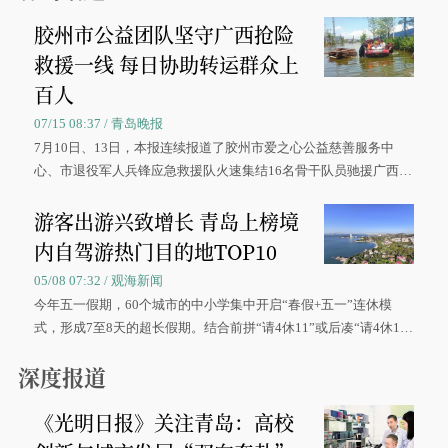
胶州市公益团队坚守广西抢险
救援一线 每日协助转运群众上
百人
07/15 08:37 / 青岛晚报
7月10日、13日，本报连续报道了胶州市爱之心公益慈善服务中
心、市退役军人兵锋应急救援队火速集结16名骨干队员驰援广西灾
区、奋战在抢险一线的故事，得到众多读者点赞。
游客出游兴致增长 青岛上榜境
内自驾游热门目的地TOP10
05/08 07:32 / 观海新闻
今年五一假期，60个城市的中小学集中开启“春假+五一”连休模
式，形成7至8天的超长假期。结合前拼“请4休11”或后凑“请4休1
0”的拼假方案，带动游客出游兴致增长。
深度报道
《光明日报》关注青岛：高校