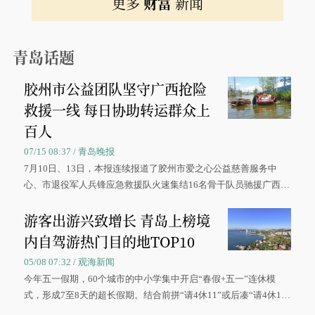
更多
财富
新闻
青岛话题
胶州市公益团队坚守广西抢险
救援一线 每日协助转运群众上
百人
07/15 08:37 / 青岛晚报
7月10日、13日，本报连续报道了胶州市爱之心公益慈善服务中
心、市退役军人兵锋应急救援队火速集结16名骨干队员驰援广西灾
区、奋战在抢险一线的故事，得到众多读者点赞。
游客出游兴致增长 青岛上榜境
内自驾游热门目的地TOP10
05/08 07:32 / 观海新闻
今年五一假期，60个城市的中小学集中开启“春假+五一”连休模
式，形成7至8天的超长假期。结合前拼“请4休11”或后凑“请4休1
0”的拼假方案，带动游客出游兴致增长。