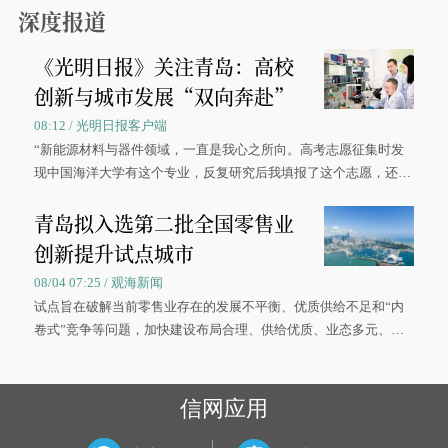
深度报道
《光明日报》关注青岛：高校
创新与城市发展“双向奔赴”
08:12 / 光明日报客户端
“新能源材料与器件领域，一直是我心之所向。高考志愿征集时发
现中国海洋大学有这个专业，反复研究后我填报了这个志愿，还真
被录取了。”今年7月，来自山西的学子郝君豪，如愿收到中国海洋
青岛拟入选第二批全国零售业
大学材料科学与工程学院材料类专业的录取通知书。
创新提升试点城市
08/04 07:25 / 观海新闻
试点旨在破解当前零售业存在的发展不平衡、优质供给不足和“内
卷式”竞争等问题，加快建设布局合理、供给优质、业态多元、智
慧便捷、竞争有序的现代零售体系。
信网应用