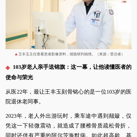
王丰玉主任查看患者影像资料，细致研判病情。（来源：受访者）
103岁老人亲手送锦旗：这一幕，让他读懂医者的
使命与荣光
从医22年，最让王丰玉刻骨铭心的是一位103岁的医
院退休老同事。
2023年，老人外出游玩时，乘车途中遇到颠簸，仅
凭这一下轻微震动，就造成了腰椎骨质疏松骨折，
同时还伴有严重的阿尔茨海默病。如此超高龄、基