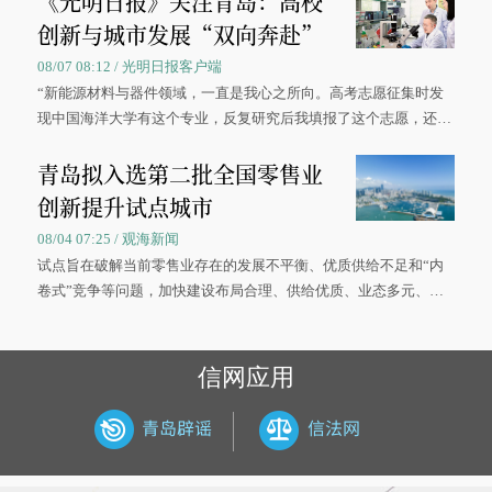
《光明日报》关注青岛：高校
创新与城市发展“双向奔赴”
08/07 08:12 / 光明日报客户端
“新能源材料与器件领域，一直是我心之所向。高考志愿征集时发
现中国海洋大学有这个专业，反复研究后我填报了这个志愿，还真
被录取了。”今年7月，来自山西的学子郝君豪，如愿收到中国海洋
青岛拟入选第二批全国零售业
大学材料科学与工程学院材料类专业的录取通知书。
创新提升试点城市
08/04 07:25 / 观海新闻
试点旨在破解当前零售业存在的发展不平衡、优质供给不足和“内
卷式”竞争等问题，加快建设布局合理、供给优质、业态多元、智
慧便捷、竞争有序的现代零售体系。
信网应用