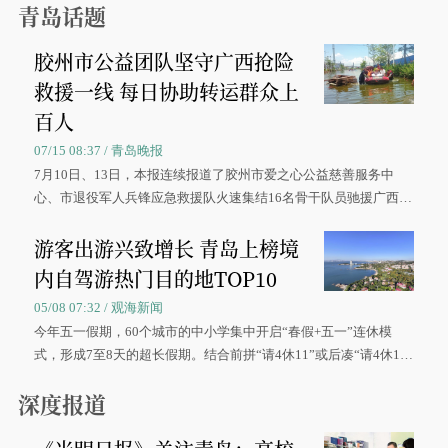
青岛话题
胶州市公益团队坚守广西抢险
救援一线 每日协助转运群众上
百人
07/15 08:37 / 青岛晚报
7月10日、13日，本报连续报道了胶州市爱之心公益慈善服务中
心、市退役军人兵锋应急救援队火速集结16名骨干队员驰援广西灾
区、奋战在抢险一线的故事，得到众多读者点赞。
游客出游兴致增长 青岛上榜境
内自驾游热门目的地TOP10
05/08 07:32 / 观海新闻
今年五一假期，60个城市的中小学集中开启“春假+五一”连休模
式，形成7至8天的超长假期。结合前拼“请4休11”或后凑“请4休1
0”的拼假方案，带动游客出游兴致增长。
深度报道