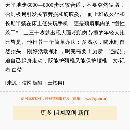
天平地走6000—8000步比较合适，不要突然猛增，
否则极易引发关节劳损和筋膜炎。 而上班族久坐和
长期半躺在床上低头玩手机，更是颈肩肌肉的 “慢性
杀手”，二三十岁就出现大面积肌肉劳损的年轻人比
比皆是。他推荐一个简单办法：多喝水，喝水时自
然抬头，刚好活动颈椎，喝完需要上厕所，还能强
迫自己起身走动，既能护颈椎又能保护腰椎。文/记
者 白莹
[来源：信网 编辑：王熠冉]
信网版权稿件，转载请获取授权（邮箱：news@qdxin.cn）
更多
信网原创
新闻