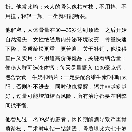
折。他常比喻：老人的骨头像枯树枝，不用摔、不
用撞，轻轻一颠、一坐就可能断裂。
他解释，人体骨量在30—35岁达到顶峰，之后开始
自然流失；女性绝经后内分泌环境改变，骨量快速
下降，骨质疏松更重、更普遍。关于补钙，他说得
直白又实用：不用追高价保健品，关键看钙含量；
便秘人群可选液体钙；每天尽量摄入 1200毫克钙，
包含饮食、牛奶和钙片；一定要配合维生素D和晒太
阳，否则补不进去。同时他也提醒，钙并非越多越
好，过量可能增加结石风险，所有治疗都要在利弊
间找平衡。
他曾见过一名39岁的患者，因长期酗酒导致严重骨
质疏松，手术时电钻一钻就透，骨质堪比六七十岁