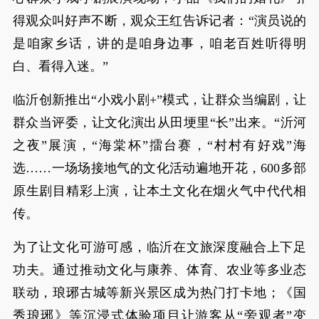
得观众叫好声不断，观众王红告诉记者：“演员说的
是咱家乡话，讲的是咱身边事，咱老百姓听得明
白、看得入迷。”
临沂创新推出“小戏小剧+”模式，让群众当编剧，让
群众当评委，让文化演出从田埂里“长”出来。“沂河
之夜”展演，“海棠杯”擂台赛，“村村有好戏”海
选……一场场接地气的文化活动遍地开花，600多部
原生剧目精彩上演，让本土文化在烟火气中代代相
传。
为了让文化可游可感，临沂在文旅深度融合上下足
功夫。通过推动文化与康养、体育、农业等多业态
联动，琅琊古城等新兴景区成为热门打卡地；《国
秀琅琊》等沉浸式体验项目让游客从“旁观者”变