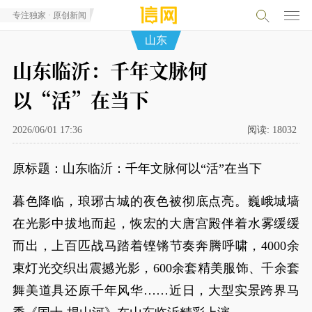
专注独家 · 原创新闻
山东
山东临沂：千年文脉何
以“活”在当下
2026/06/01 17:36
阅读:
18032
原标题：山东临沂：千年文脉何以“活”在当下
暮色降临，琅琊古城的夜色被彻底点亮。巍峨城墙
在光影中拔地而起，恢宏的大唐宫殿伴着水雾缓缓
而出，上百匹战马踏着铿锵节奏奔腾呼啸，4000余
束灯光交织出震撼光影，600余套精美服饰、千余套
舞美道具还原千年风华……近日，大型实景跨界马