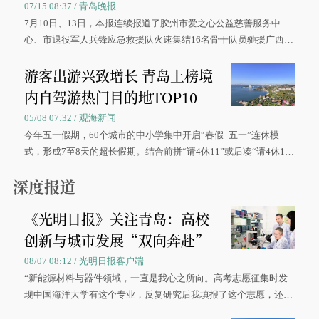
07/15 08:37 / 青岛晚报
7月10日、13日，本报连续报道了胶州市爱之心公益慈善服务中
心、市退役军人兵锋应急救援队火速集结16名骨干队员驰援广西灾
区、奋战在抢险一线的故事，得到众多读者点赞。
游客出游兴致增长 青岛上榜境
内自驾游热门目的地TOP10
05/08 07:32 / 观海新闻
今年五一假期，60个城市的中小学集中开启“春假+五一”连休模
式，形成7至8天的超长假期。结合前拼“请4休11”或后凑“请4休1
0”的拼假方案，带动游客出游兴致增长。
深度报道
《光明日报》关注青岛：高校
创新与城市发展“双向奔赴”
08/07 08:12 / 光明日报客户端
“新能源材料与器件领域，一直是我心之所向。高考志愿征集时发
现中国海洋大学有这个专业，反复研究后我填报了这个志愿，还真
被录取了。”今年7月，来自山西的学子郝君豪，如愿收到中国海洋