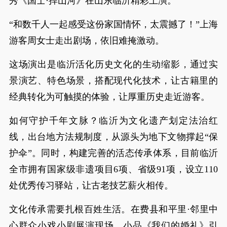
秀《国士·捍山河》在山东临沂精彩上演。
“和数千人一起感受这份家国情怀，太震撼了！”上海
游客周女士走出剧场，依旧难掩激动。
这场演出是临沂活化历史文化的生动缩影，通过实
景演艺、特色场景，搭配现代化技术，让古籍里的
经典转化为可触摸的体验，让厚重历史走近游客。
如何守护千年文脉？临沂为文化遗产划定法治红
线，出台地方法规制度，从源头为地下文物撑起“保
护伞”。同时，构建完善的活态传承体系，目前临沂
全市拥有国家级非遗项目6项、省级91项，设立110
处优秀传习驿站，让古老技艺薪火相传。
文化传承需要扎根百姓生活。在费县和平里·邻里中
心群众小戏小剧展演现场，小品《我们的婚礼》引