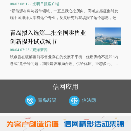
08/07 08:12 / 光明日报客户端
“新能源材料与器件领域，一直是我心之所向。高考志愿征集时发
现中国海洋大学有这个专业，反复研究后我填报了这个志愿，还真
被录取了。”今年7月，来自山西的学子郝君豪，如愿收到中国海洋
青岛拟入选第二批全国零售业
大学材料科学与工程学院材料类专业的录取通知书。
创新提升试点城市
08/04 07:25 / 观海新闻
试点旨在破解当前零售业存在的发展不平衡、优质供给不足和“内
卷式”竞争等问题，加快建设布局合理、供给优质、业态多元、智
慧便捷、竞争有序的现代零售体系。
信网应用