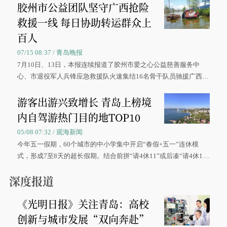
胶州市公益团队坚守广西抢险
救援一线 每日协助转运群众上
百人
07/15 08:37 / 青岛晚报
7月10日、13日，本报连续报道了胶州市爱之心公益慈善服务中
心、市退役军人兵锋应急救援队火速集结16名骨干队员驰援广西灾
区、奋战在抢险一线的故事，得到众多读者点赞。
游客出游兴致增长 青岛上榜境
内自驾游热门目的地TOP10
05/08 07:32 / 观海新闻
今年五一假期，60个城市的中小学集中开启“春假+五一”连休模
式，形成7至8天的超长假期。结合前拼“请4休11”或后凑“请4休1
0”的拼假方案，带动游客出游兴致增长。
深度报道
《光明日报》关注青岛：高校
创新与城市发展“双向奔赴”