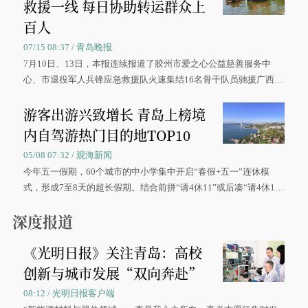
救援一线 每日协助转运群众上
百人
07/15 08:37 / 青岛晚报
7月10日、13日，本报连续报道了胶州市爱之心公益慈善服务中
心、市退役军人兵锋应急救援队火速集结16名骨干队员驰援广西灾
区、奋战在抢险一线的故事，得到众多读者点赞。
游客出游兴致增长 青岛上榜境
内自驾游热门目的地TOP10
05/08 07:32 / 观海新闻
今年五一假期，60个城市的中小学集中开启“春假+五一”连休模
式，形成7至8天的超长假期。结合前拼“请4休11”或后凑“请4休1
0”的拼假方案，带动游客出游兴致增长。
深度报道
《光明日报》关注青岛：高校
创新与城市发展“双向奔赴”
08:12 / 光明日报客户端