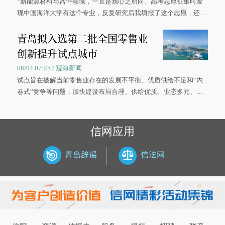
“新能源材料与器件领域，一直是我心之所向。高考志愿征集时发
现中国海洋大学有这个专业，反复研究后我填报了这个志愿，还真
被录取了。”今年7月，来自山西的学子郝君豪，如愿收到中国海洋
青岛拟入选第二批全国零售业
大学材料科学与工程学院材料类专业的录取通知书。
创新提升试点城市
08/04 07:25 / 观海新闻
试点旨在破解当前零售业存在的发展不平衡、优质供给不足和“内
卷式”竞争等问题，加快建设布局合理、供给优质、业态多元、智
慧便捷、竞争有序的现代零售体系。
信网应用